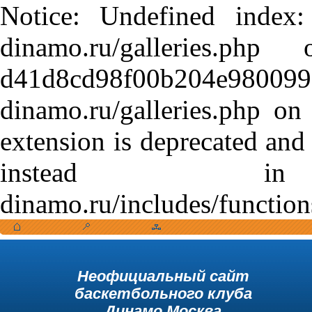
Notice: Undefined index:
dinamo.ru/galleries.
d41d8cd98f00b204e9800998
dinamo.ru/galleries.php o
extension is deprecated and
instead in /var
dinamo.ru/includes/function
Неофициальный сайт
баскетбольного клуба
Динамо Москва