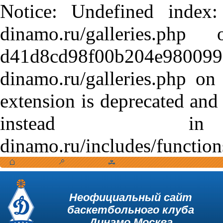
Notice: Undefined index:
dinamo.ru/galleries.
d41d8cd98f00b204e9800998
dinamo.ru/galleries.php o
extension is deprecated and
instead in /var
dinamo.ru/includes/function
Неофициальный сайт
баскетбольного клуба
Динамо Москва