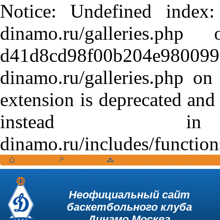
Notice: Undefined index:
dinamo.ru/galleries.
d41d8cd98f00b204e9800998
dinamo.ru/galleries.php o
extension is deprecated and
instead in /var
dinamo.ru/includes/function
Неофициальный сайт
баскетбольного клуба
Динамо Москва