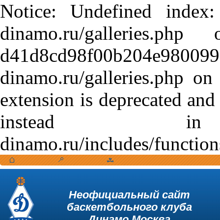
Notice: Undefined index:
dinamo.ru/galleries.
d41d8cd98f00b204e9800998
dinamo.ru/galleries.php o
extension is deprecated and
instead in /var
dinamo.ru/includes/function
Неофициальный сайт
баскетбольного клуба
Динамо Москва