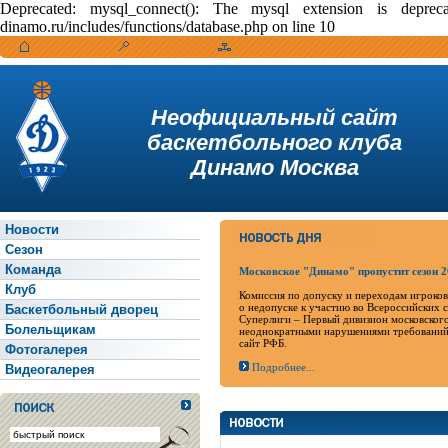
Deprecated: mysql_connect(): The mysql extension is depr
dinamo.ru/includes/functions/database.php on line 10
Неофициальный сайт
баскетбольного клуба
Динамо Москва
Новости
Сезон
Команда
Московское "Динамо" пропустит сезон 2
Клуб
Комиссия по допуску и переходам игроков
о недопуске к участию во Всероссийских 
Баскетбольный дворец
Суперлиги – Первый дивизион московского
Болельщикам
неоднократными нарушениями требований 
сайт РФБ.
Фотогалерея
Подробнее...
Видеогалерея