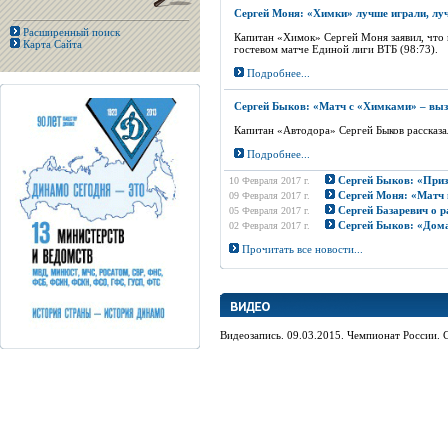
Сергей Моня: «Химки» лучше играли, лу
Расширенный поиск
Капитан «Химок» Сергей Моня заявил, что 
Карта Сайта
гостевом матче Единой лиги ВТБ (98:73).
Подробнее...
Сергей Быков: «Матч с «Химками» – выз
Капитан «Автодора» Сергей Быков рассказа
Подробнее...
Сергей Быков: «Приз
10 Февраля 2017 г.
Сергей Моня: «Матч в
09 Февраля 2017 г.
Сергей Базаревич о ра
05 Февраля 2017 г.
Сергей Быков: «Дома
02 Февраля 2017 г.
Прочитать все новости...
Видеозапись. 09.03.2015. Чемпионат России. С