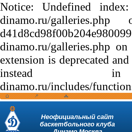
Notice: Undefined index:
dinamo.ru/galleries.
d41d8cd98f00b204e9800998
dinamo.ru/galleries.php o
extension is deprecated and
instead in /var
dinamo.ru/includes/function
Неофициальный сайт
баскетбольного клуба
Динамо Москва