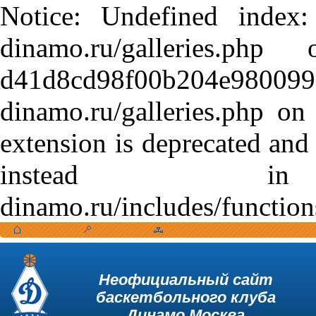
Notice: Undefined index:
dinamo.ru/galleries.
d41d8cd98f00b204e9800998
dinamo.ru/galleries.php o
extension is deprecated and
instead in /var
dinamo.ru/includes/function
Неофициальный сайт
баскетбольного клуба
Динамо Москва