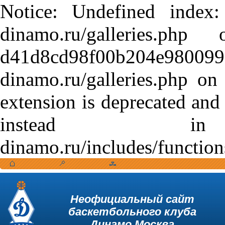
Notice: Undefined index:
dinamo.ru/galleries.
d41d8cd98f00b204e9800998
dinamo.ru/galleries.php o
extension is deprecated and
instead in /var
dinamo.ru/includes/function
Неофициальный сайт
баскетбольного клуба
Динамо Москва