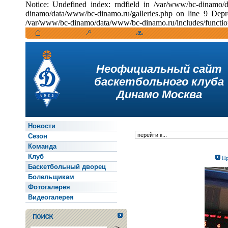
Notice: Undefined index: rndfield in /var/www/bc-dinamo/
dinamo/data/www/bc-dinamo.ru/galleries.php on line 9 Depr
/var/www/bc-dinamo/data/www/bc-dinamo.ru/includes/function
Неофициальный сайт
баскетбольного клуба
Динамо Москва
Новости
Сезон
Команда
Клуб
Пр
Баскетбольный дворец
Болельщикам
Фотогалерея
Видеогалерея