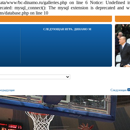
data/www/bc-dinamo.ru/galleries.php on line 6 Notice: Undefine
ecated: mysql_connect(): The mysql extension is deprecated and w
s/database.php on line 10
СЛЕДУЮЩАЯ ИГРА. ДИНАМО М
едыдущая
Следующая