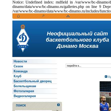
Notice: Undefined index: rndfield in /var/www/bc-dinamo/
dinamo/data/www/bc-dinamo.ru/galleries.php on line 9 Depr
/var/www/bc-dinamo/data/www/bc-dinamo.ru/includes/function
Неофициальный сайт
баскетбольного клуба
Динамо Москва
Новости
Сезон
Команда
Клуб
Пр
Баскетбольный дворец
Болельщикам
Фотогалерея
Видеогалерея