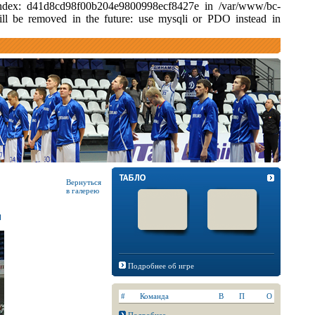
d index: d41d8cd98f00b204e9800998ecf8427e in /var/www/bc-
ill be removed in the future: use mysqli or PDO instead in
Вернуться
в галерею
Подробнее об игре
#
Команда
В
П
О