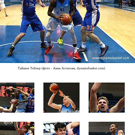
Тайшон Тейлор (фото - Анна Астахова, dynamobasket.com)