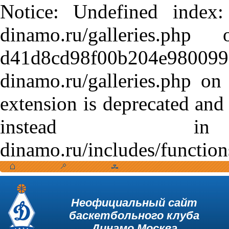
Notice: Undefined index:
dinamo.ru/galleries.
d41d8cd98f00b204e9800998
dinamo.ru/galleries.php o
extension is deprecated and
instead in /var
dinamo.ru/includes/function
Неофициальный сайт
баскетбольного клуба
Динамо Москва