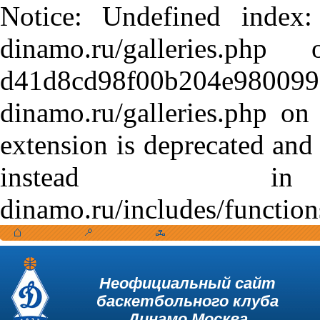
Notice: Undefined index:
dinamo.ru/galleries.
d41d8cd98f00b204e9800998
dinamo.ru/galleries.php o
extension is deprecated and
instead in /var
dinamo.ru/includes/function
Неофициальный сайт
баскетбольного клуба
Динамо Москва