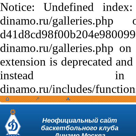
Notice: Undefined index:
dinamo.ru/galleries.
d41d8cd98f00b204e9800998
dinamo.ru/galleries.php o
extension is deprecated and
instead in /var
dinamo.ru/includes/function
Неофициальный сайт
баскетбольного клуба
Динамо Москва