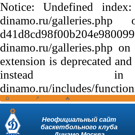
Notice: Undefined index:
dinamo.ru/galleries.
d41d8cd98f00b204e9800998
dinamo.ru/galleries.php o
extension is deprecated and
instead in /var
dinamo.ru/includes/function
Неофициальный сайт
баскетбольного клуба
Динамо Москва