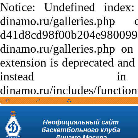
Notice: Undefined index:
dinamo.ru/galleries.
d41d8cd98f00b204e9800998
dinamo.ru/galleries.php o
extension is deprecated and
instead in /var
dinamo.ru/includes/function
Неофициальный сайт
баскетбольного клуба
Динамо Москва