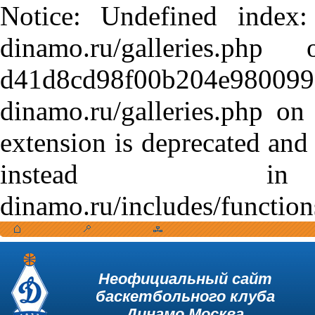
Notice: Undefined index:
dinamo.ru/galleries.
d41d8cd98f00b204e9800998
dinamo.ru/galleries.php o
extension is deprecated and
instead in /var
dinamo.ru/includes/function
Неофициальный сайт
баскетбольного клуба
Динамо Москва