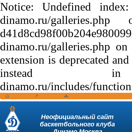
Notice: Undefined index:
dinamo.ru/galleries.
d41d8cd98f00b204e9800998
dinamo.ru/galleries.php o
extension is deprecated and
instead in /var
dinamo.ru/includes/function
Неофициальный сайт
баскетбольного клуба
Динамо Москва