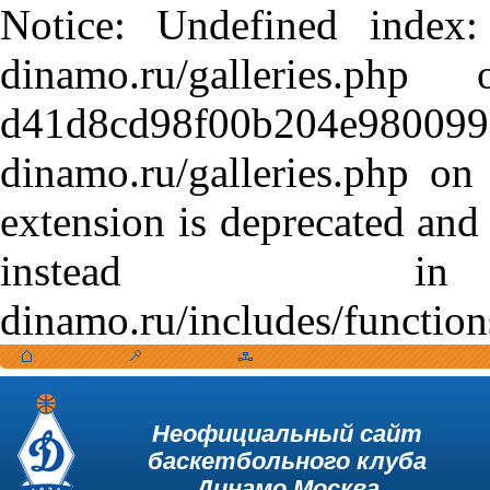
Notice: Undefined index:
dinamo.ru/galleries.
d41d8cd98f00b204e9800998
dinamo.ru/galleries.php o
extension is deprecated and
instead in /var
dinamo.ru/includes/function
Неофициальный сайт
баскетбольного клуба
Динамо Москва