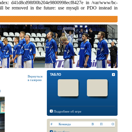
d index: d41d8cd98f00b204e9800998ecf8427e in /var/www/bc-
ill be removed in the future: use mysqli or PDO instead in
Вернуться
в галерею
Подробнее об игре
#
Команда
В
П
О