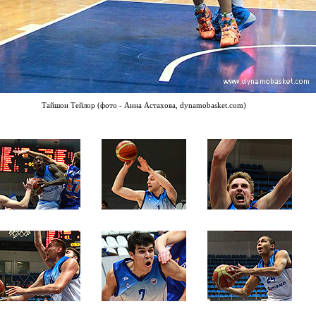
Тайшон Тейлор (фото - Анна Астахова, dynamobasket.com)