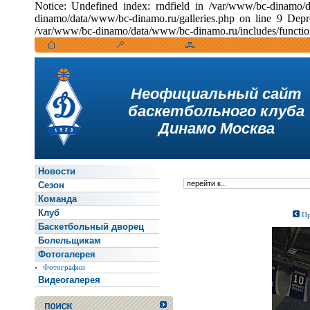
Notice: Undefined index: rndfield in /var/www/bc-dinamo/
dinamo/data/www/bc-dinamo.ru/galleries.php on line 9 Depr
/var/www/bc-dinamo/data/www/bc-dinamo.ru/includes/function
Неофициальный сайт
баскетбольного клуба
Динамо Москва
Новости
Сезон
Команда
Клуб
Пр
Баскетбольный дворец
Болельщикам
Фотогалерея
Фотографии
Видеогалерея