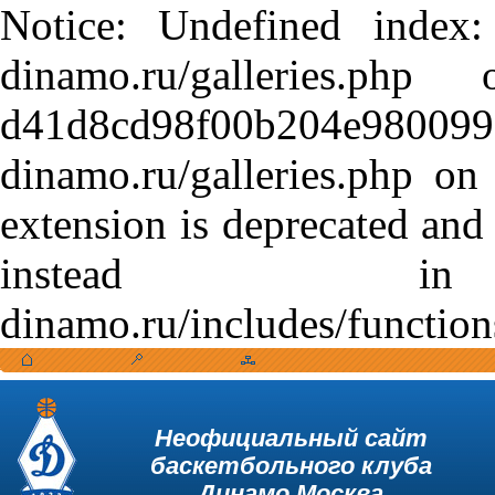
Notice: Undefined index:
dinamo.ru/galleries.
d41d8cd98f00b204e9800998
dinamo.ru/galleries.php o
extension is deprecated and
instead in /var
dinamo.ru/includes/function
Неофициальный сайт
баскетбольного клуба
Динамо Москва