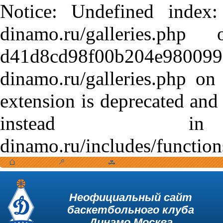
Notice: Undefined index:
dinamo.ru/galleries.
d41d8cd98f00b204e9800998
dinamo.ru/galleries.php o
extension is deprecated and
instead in /var
dinamo.ru/includes/function
Неофициальный сайт
баскетбольного клуба
Динамо Москва