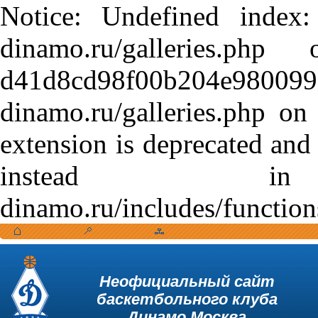
Notice: Undefined index:
dinamo.ru/galleries.
d41d8cd98f00b204e9800998
dinamo.ru/galleries.php o
extension is deprecated and
instead in /var
dinamo.ru/includes/function
Неофициальный сайт
баскетбольного клуба
Динамо Москва