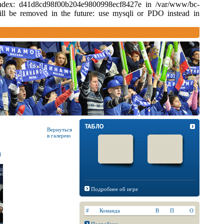
d index: d41d8cd98f00b204e9800998ecf8427e in /var/www/bc-
ill be removed in the future: use mysqli or PDO instead in
Вернуться
в галерею
Подробнее об игре
#
Команда
В
П
О