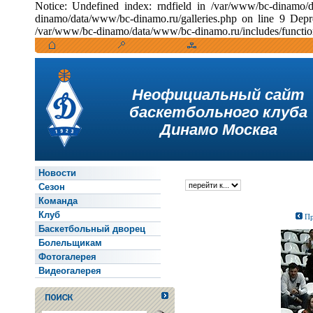
Notice: Undefined index: rndfield in /var/www/bc-dinamo/
dinamo/data/www/bc-dinamo.ru/galleries.php on line 9 Depr
/var/www/bc-dinamo/data/www/bc-dinamo.ru/includes/function
Неофициальный сайт
баскетбольного клуба
Динамо Москва
Новости
Сезон
Команда
Клуб
Пр
Баскетбольный дворец
Болельщикам
Фотогалерея
Видеогалерея