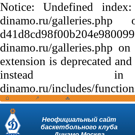
Notice: Undefined index:
dinamo.ru/galleries.
d41d8cd98f00b204e9800998
dinamo.ru/galleries.php o
extension is deprecated and
instead in /var
dinamo.ru/includes/function
Неофициальный сайт
баскетбольного клуба
Динамо Москва