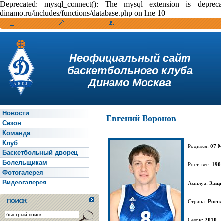
Deprecated: mysql_connect(): The mysql extension is depr
dinamo.ru/includes/functions/database.php on line 10
Неофициальный сайт
баскетбольного клуба
Динамо Москва
Новости
Евгений Воронов
Сезон
Команда
Клуб
Родился:
07 М
Баскетбольный дворец
Болельщикам
Рост, вес:
190
Фотогалерея
Видеогалерея
Амплуа:
Защ
Страна:
Росс
Сезон:
2010