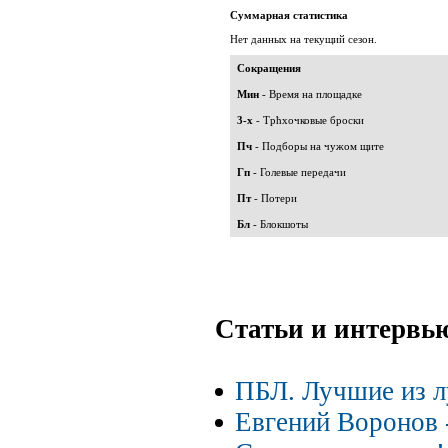
Суммарная статистика
Нет данных на текущий сезон.
Сокращения
Мин
- Время на площадке
3-х
- Трћхочковые броски
Пч
- Подборы на чужом щите
Гп
- Голевые передачи
Пт
- Потери
Бл
- Блокшоты
Статьи и интервь
ПБЛ. Лучшие из л
Евгений Воронов -