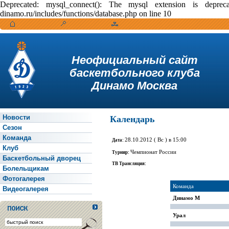
Deprecated: mysql_connect(): The mysql extension is depr
dinamo.ru/includes/functions/database.php on line 10
Неофициальный сайт
баскетбольного клуба
Динамо Москва
Новости
Календарь
Сезон
Команда
28.10.2012 ( Вс ) в 15:00
Дата:
Клуб
Чемпионат России
Турнир:
Баскетбольный дворец
ТВ Трансляция:
Болельщикам
Фотогалерея
Команда
Видеогалерея
Динамо М
Урал