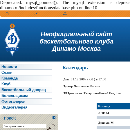
Deprecated: mysql_connect(): The mysql extension is depr
dinamo.ru/includes/functions/database.php on line 10
Неофициальный сайт
баскетбольного клуба
Динамо Москва
Новости
Календарь
Сезон
Команда
01.12.2007 ( Сб ) в 17:00
Дата:
Клуб
Чемпионат России
Турнир:
Баскетбольный дворец
Татарстан-Новый Век, live
ТВ Трансляция:
Болельщикам
Фотогалерея
Команда
Видеогалерея
УНИКС
Динамо М