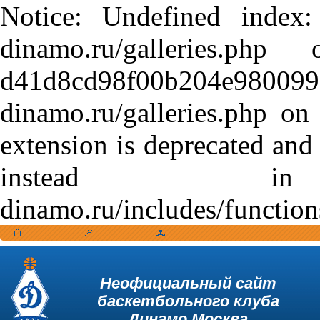
Notice: Undefined index:
dinamo.ru/galleries.
d41d8cd98f00b204e9800998
dinamo.ru/galleries.php o
extension is deprecated and
instead in /var
dinamo.ru/includes/function
Неофициальный сайт
баскетбольного клуба
Динамо Москва