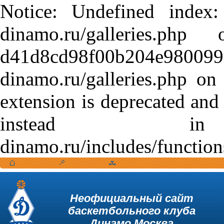
Notice: Undefined index:
dinamo.ru/galleries.
d41d8cd98f00b204e9800998
dinamo.ru/galleries.php o
extension is deprecated and
instead in /var
dinamo.ru/includes/function
Неофициальный сайт
баскетбольного клуба
Динамо Москва