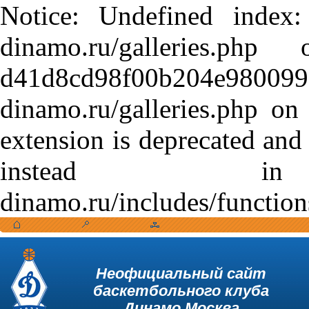
Notice: Undefined index:
dinamo.ru/galleries.
d41d8cd98f00b204e9800998
dinamo.ru/galleries.php o
extension is deprecated and
instead in /var
dinamo.ru/includes/function
Неофициальный сайт
баскетбольного клуба
Динамо Москва