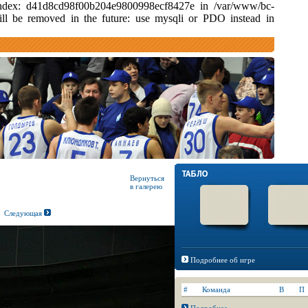
d index: d41d8cd98f00b204e9800998ecf8427e in /var/www/bc-
ill be removed in the future: use mysqli or PDO instead in
Вернуться
в галерею
Следующая
Подробнее об игре
#
Команда
В
П