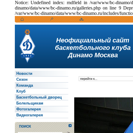
Notice: Undefined index: rndfield in /var/www/bc-dinamo/
dinamo/data/www/bc-dinamo.ru/galleries.php on line 9 Depr
/var/www/bc-dinamo/data/www/bc-dinamo.ru/includes/function
Неофициальный сайт
баскетбольного клуба
Динамо Москва
Новости
Сезон
Команда
Клуб
Баскетбольный дворец
Болельщикам
Фотогалерея
Видеогалерея