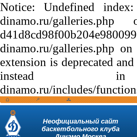
Notice: Undefined index:
dinamo.ru/galleries.
d41d8cd98f00b204e9800998
dinamo.ru/galleries.php o
extension is deprecated and
instead in /var
dinamo.ru/includes/function
Неофициальный сайт
баскетбольного клуба
Динамо Москва