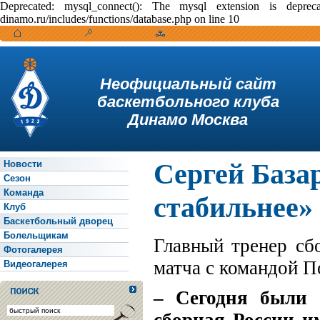
Deprecated: mysql_connect(): The mysql extension is depr
dinamo.ru/includes/functions/database.php on line 10
Неофициальный сайт
баскетбольного клуба
Динамо Москва
Сергей База
Новости
Сезон
Команда
стабильнее
Клуб
Баскетбольный дворец
Болельщикам
Главный тренер сб
Фотогалерея
матча с командой П
Видеогалерея
– Сегодня были 