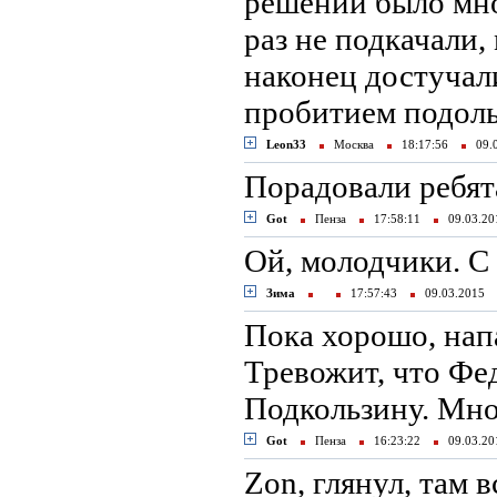
решений было мно
раз не подкачали,
наконец достучали
пробитием подоль
Leon33
Москва
18:17:56
09.
Порадовали ребят
Got
Пенза
17:58:11
09.03.2
Ой, молодчики. C
Зима
17:57:43
09.03.2015
Пока хорошо, нап
Тревожит, что Ф
Подкользину. Мно
Got
Пенза
16:23:22
09.03.2
Zon, глянул, там 