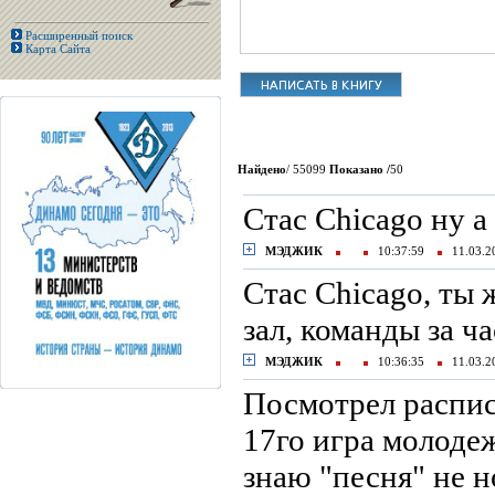
Расширенный поиск
Карта Сайта
Найдено
/ 55099
Показано /
50
Стас Chicago ну а
МЭДЖИК
10:37:59
11.03.
Стас Chicago, ты
зал, команды за 
МЭДЖИК
10:36:35
11.03.
Посмотрел распис
17го игра молодеж
знаю "песня" не н