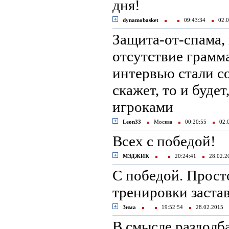
дня!
dynamobasket
09:43:34
02.0
Защита-от-спама,
отсутствие грамм
интервью стали с
скажет, то и буде
игроками
Leon33
Москва
00:20:55
02.
Всех с победой!
МЭДЖИК
20:24:41
28.02.
C победой. Прост
тренировки заста
Зима
19:52:54
28.02.2015
В смысле раздолба