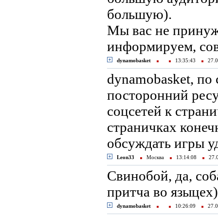
большую).
Мы вас не принуж
информируем, сов
dynamobasket
13:35:43
27.0
dynamobasket, по
посторонний ресу
соцсетей к страни
страничках конеч
обсуждать игры у
Leon33
Москва
13:14:08
27.
Свинобой, да, соб
притча во языцех)
dynamobasket
10:26:09
27.0