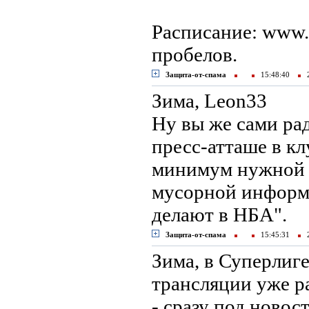
Расписание: www.kh
пробелов.
Защита-от-спама
15:48:40
2
Зима, Leon33
Ну вы же сами ра
пресс-атташе в кл
минимум нужной 
мусорной информа
делают в НБА".
Защита-от-спама
15:45:31
2
Зима, в Суперлиге
трансляции уже р
- сразу под новос