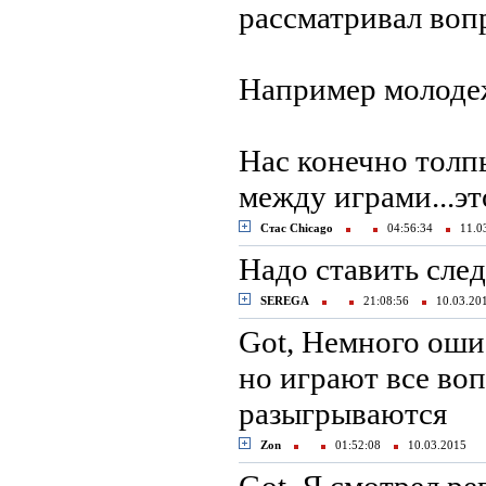
рассматривал воп
Например молодеж
Нас конечно толпы
между играми...это
Стас Chicago
04:56:34
11.0
Надо ставить сле
SEREGA
21:08:56
10.03.2
Got, Немного ошиб
но играют все воп
разыгрываются
Zon
01:52:08
10.03.2015