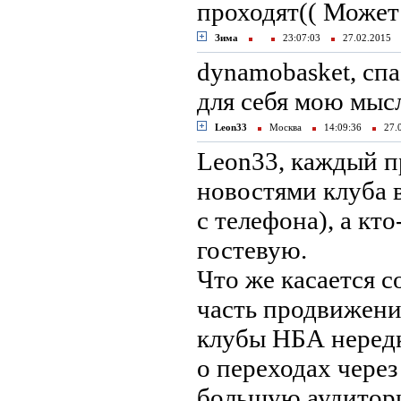
проходят(( Может
Зима
23:07:03
27.02.2015
dynamobasket, сп
для себя мою мыс
Leon33
Москва
14:09:36
27.
Leon33, каждый пр
новостями клуба в
с телефона), а кт
гостевую.
Что же касается с
часть продвижени
клубы НБА неред
о переходах через
большую аудиторию