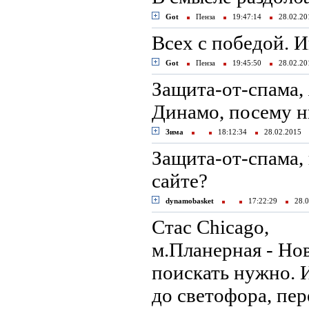
Got
Пенза
19:47:14
28.02.2
Всех с победой. И
Got
Пенза
19:45:50
28.02.2
Защита-от-спама,
Динамо, посему н
Зима
18:12:34
28.02.2015
Защита-от-спама,
сайте?
dynamobasket
17:22:29
28.0
Стас Chicago,
м.Планерная - Нов
поискать нужно. 
до светофора, пер