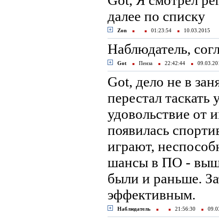
Got, Я смотрел ре
далее по списку
Zon
01:23:54
10.03.2015
Наблюдатель, согл
Got
Пенза
22:42:44
09.03.2
Got, дело не в зан
перестал таскать 
удовольствие от 
появилась спортив
играют, неспособн
шансы в ПО - выш
были и раньше. За
эффективным.
Наблюдатель
21:56:30
09.0