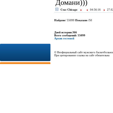
Домани)))
Стас Chicago
04:56:16
27.0
Найдено
/ 55099
Показано /
50
Дней истории:366
Всего сообщений: 55099
Архив гостевой
© Неофициальный сайт мужского баскетбольно
При цитировании ссылка на сайт обязательна