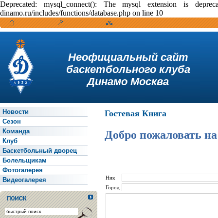
Deprecated: mysql_connect(): The mysql extension is depr
dinamo.ru/includes/functions/database.php on line 10
Неофициальный сайт
баскетбольного клуба
Динамо Москва
Новости
Гостевая Книга
Сезон
Команда
Добро пожаловать на
Клуб
Баскетбольный дворец
Болельщикам
Фотогалерея
Ник
Видеогалерея
Город