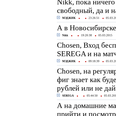
Nikk, пока ничего
свободный, да и 
МЭДЖИК
23:26:51
05.03.
А в Новосибирске
Nikk
19:20:38
05.03.2015
Chosen, Вход бес
SEREGA и на матч
МЭДЖИК
09:18:39
05.03.
Сhosen, на регуля
фиг знает как буд
рублей или не дай
SEREGA
05:44:50
05.03.2
А на домашние ма
прийти и посмотр