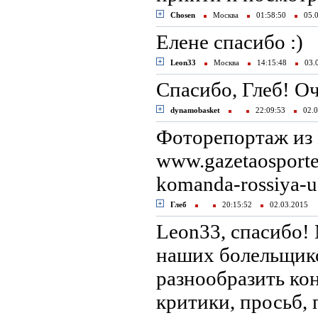
Chosen
Москва
01:58:50
05.0
Елене спасибо :)
Leon33
Москва
14:15:48
03.
Спасибо, Глеб! О
dynamobasket
22:09:53
02.0
Фоторепортаж из 
www.gazetaosporte.
komanda-rossiya-
Глеб
20:15:52
02.03.2015
Leon33, спасибо!
наших болельщико
разнообразить кон
критики, просьб,