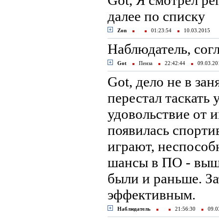
Got, Я смотрел ре
далее по списку
Zon
01:23:54
10.03.2015
Наблюдатель, согл
Got
Пенза
22:42:44
09.03.2
Got, дело не в зан
перестал таскать 
удовольствие от 
появилась спортив
играют, неспособн
шансы в ПО - выш
были и раньше. За
эффективным.
Наблюдатель
21:56:30
09.0