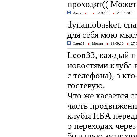
проходят(( Может
Зима
23:07:03
27.02.2015
dynamobasket, сп
для себя мою мыс
Leon33
Москва
14:09:36
27.
Leon33, каждый пр
новостями клуба в
с телефона), а кт
гостевую.
Что же касается с
часть продвижени
клубы НБА неред
о переходах через
большую аудиторию