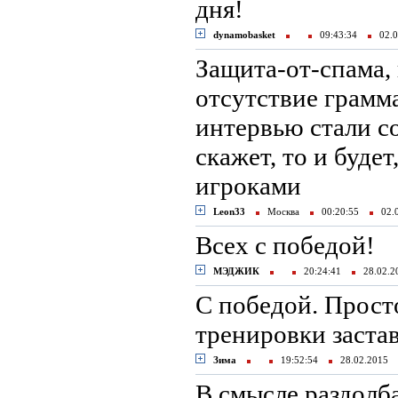
дня!
dynamobasket
09:43:34
02.0
Защита-от-спама,
отсутствие грамм
интервью стали с
скажет, то и буде
игроками
Leon33
Москва
00:20:55
02.
Всех с победой!
МЭДЖИК
20:24:41
28.02.
C победой. Прост
тренировки заста
Зима
19:52:54
28.02.2015
В смысле раздолба