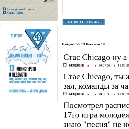
Расширенный поиск
Карта Сайта
Найдено
/ 55099
Показано /
50
Стас Chicago ну а
МЭДЖИК
10:37:59
11.03.
Стас Chicago, ты
зал, команды за 
МЭДЖИК
10:36:35
11.03.
Посмотрел распис
17го игра молодеж
знаю "песня" не н