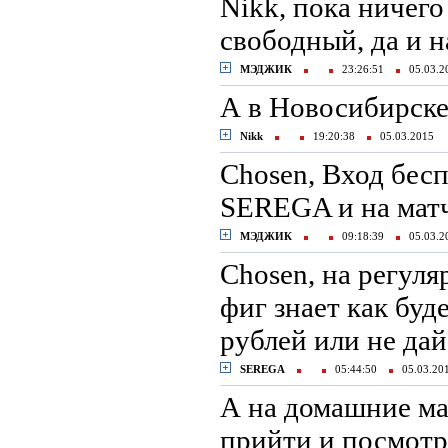
Nikk, пока ничего
свободный, да и 
МЭДЖИК
23:26:51
05.03.
А в Новосибирске
Nikk
19:20:38
05.03.2015
Chosen, Вход бес
SEREGA и на матч
МЭДЖИК
09:18:39
05.03.
Сhosen, на регуля
фиг знает как буд
рублей или не дай
SEREGA
05:44:50
05.03.2
А на домашние ма
прийти и посмотр