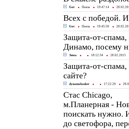
Got
Пенза
19:47:14
28.02.2
Всех с победой. И
Got
Пенза
19:45:50
28.02.2
Защита-от-спама,
Динамо, посему н
Зима
18:12:34
28.02.2015
Защита-от-спама,
сайте?
dynamobasket
17:22:29
28.0
Стас Chicago,
м.Планерная - Нов
поискать нужно. 
до светофора, пер