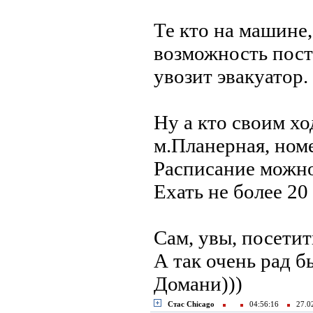
Те кто на машине,
возможность пост
увозит эвакуатор.
Ну а кто своим хо
м.Планерная, ном
Расписание можно 
Ехать не более 20
Сам, увы, посетить
А так очень рад б
Домани)))
Стас Chicago
04:56:16
27.0