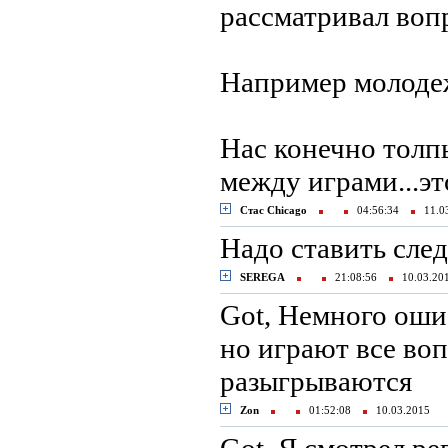
рассматривал воп
Например молодеж
Нас конечно толпы
между играми...это
Стас Chicago
04:56:34
11.0
Надо ставить сле
SEREGA
21:08:56
10.03.2
Got, Немного ошиб
но играют все воп
разыгрываются
Zon
01:52:08
10.03.2015