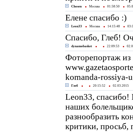
Chosen
Москва
01:58:50
05.0
Елене спасибо :)
Leon33
Москва
14:15:48
03.
Спасибо, Глеб! О
dynamobasket
22:09:53
02.0
Фоторепортаж из 
www.gazetaosporte.
komanda-rossiya-
Глеб
20:15:52
02.03.2015
Leon33, спасибо!
наших болельщико
разнообразить кон
критики, просьб,