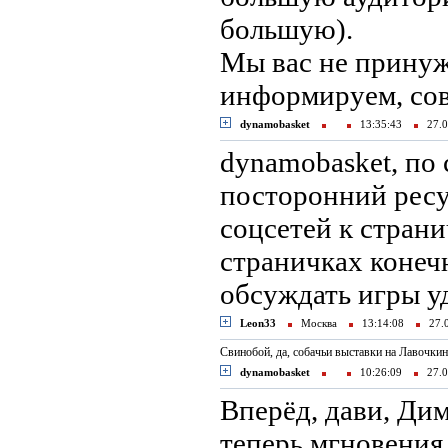
большую).
Мы вас не принуж
информируем, сов
dynamobasket
13:35:43
27.0
dynamobasket, по
посторонний ресу
соцсетей к страни
страничках конеч
обсуждать игры у
Leon33
Москва
13:14:08
27.
Свинобой, да, собачьи выставки на Лавочкина
dynamobasket
10:26:09
27.0
Вперёд, дави, Ди
теперь мгновения.