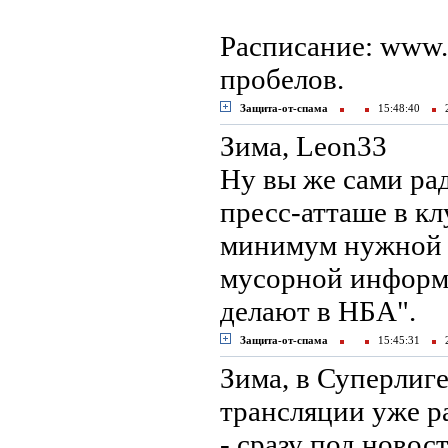
Расписание: www.kh
пробелов.
Защита-от-спама
15:48:40
2
Зима, Leon33
Ну вы же сами ра
пресс-атташе в кл
минимум нужной 
мусорной информа
делают в НБА".
Защита-от-спама
15:45:31
2
Зима, в Суперлиге
трансляции уже р
- сразу под новос