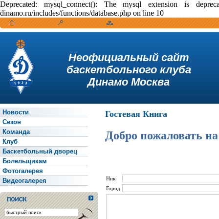
Deprecated: mysql_connect(): The mysql extension is depr
dinamo.ru/includes/functions/database.php on line 10
Неофициальный сайт
баскетбольного клуба
Динамо Москва
Новости
Гостевая Книга
Сезон
Команда
Добро пожаловать на
Клуб
Баскетбольный дворец
Болельщикам
Фотогалерея
Ник
Видеогалерея
Город