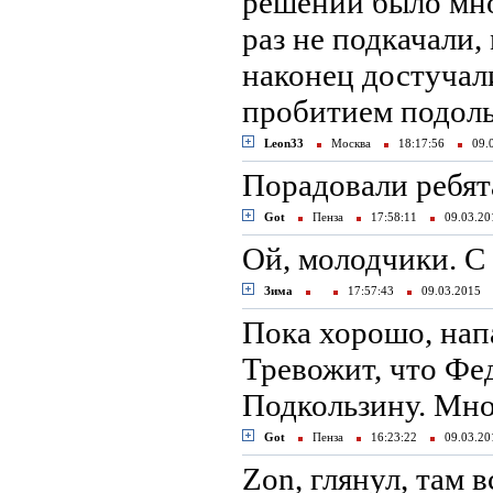
решений было мно
раз не подкачали,
наконец достучали
пробитием подоль
Leon33
Москва
18:17:56
09.
Порадовали ребят
Got
Пенза
17:58:11
09.03.2
Ой, молодчики. C
Зима
17:57:43
09.03.2015
Пока хорошо, нап
Тревожит, что Ф
Подкользину. Мно
Got
Пенза
16:23:22
09.03.2
Zon, глянул, там 