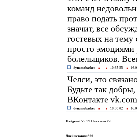
команд недовольн
право подать прот
значит, все обсу
гостевых на тему 
просто эмоциями
болельщиков. Все
dynamobasket
10:35:55
16.0
Челси, это связан
Будьте так добры,
ВКонтакте vk.com
dynamobasket
10:30:02
16.0
Найдено
/ 55099
Показано /
50
Дней истории:366