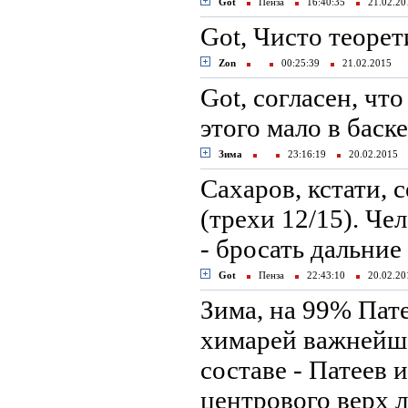
Got
Пенза
16:40:35
21.02.2
Got, Чисто теорет
Zon
00:25:39
21.02.2015
Got, cогласен, что
этого мало в баск
Зима
23:16:19
20.02.2015
Сахаров, кстати, 
(трехи 12/15). Че
- бросать дальние
Got
Пенза
22:43:10
20.02.2
Зима, на 99% Пате
химарей важнейша
составе - Патеев 
центрового верх 