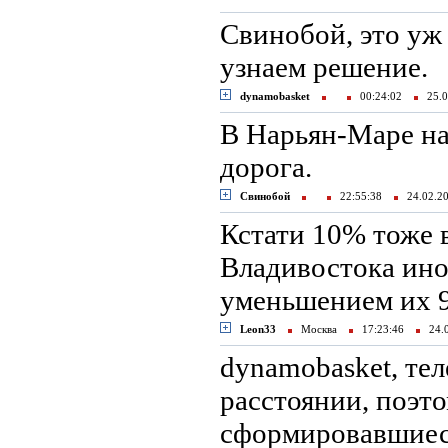
Свинобой, это уж 
узнаем решение.
dynamobasket
00:24:02
25.0
В Нарьян-Маре на
дорога.
Свинобой
22:55:38
24.02.
Кстати 10% тоже 
Владивостока иног
уменьшением их 
Leon33
Москва
17:23:46
24.
dynamobasket, тел
расстоянии, поэт
сформировавшиес