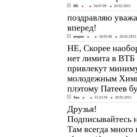
НЕ
16:07:09
20.02.2015
поздравляю уважа
вперед!
петров
16:03:46
20.02.201
НЕ, Скорее наобо
нет лимита в ВТБ 
привлекут миниму
молодежным Химка
плэтому Патеев бу
Zon
15:23:19
20.02.2015
Друзья!
Подписывайтесь н
Там всегда много 