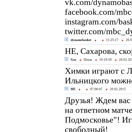
vk.com/dynamobas
facebook.com/mb
instagram.com/ba
twitter.com/mbc_
dynamobasket
11:25:17
20.0
НЕ, Сахарова, ско
Got
Пенза
10:19:59
20.02.2
Химки играют с Л
Ильницкого можно
НЕ
07:06:07
20.02.2015
Друзья! Ждем вас 
на ответном матч
Подмосковье"! Игр
свободный!