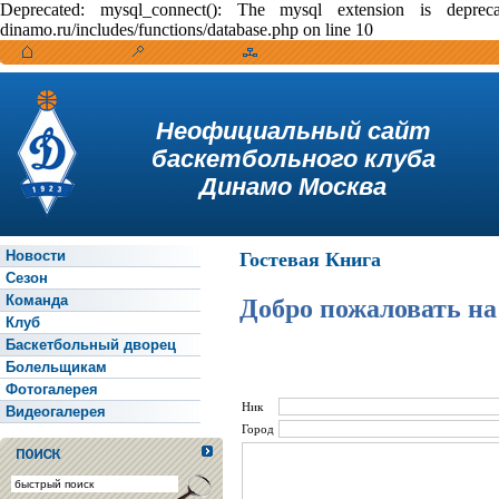
Deprecated: mysql_connect(): The mysql extension is depr
dinamo.ru/includes/functions/database.php on line 10
Неофициальный сайт
баскетбольного клуба
Динамо Москва
Новости
Гостевая Книга
Сезон
Команда
Добро пожаловать на
Клуб
Баскетбольный дворец
Болельщикам
Фотогалерея
Ник
Видеогалерея
Город