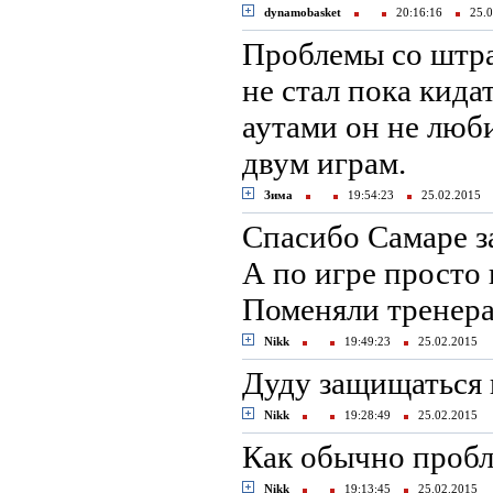
dynamobasket
20:16:16
25.0
Проблемы со штра
не стал пока кида
аутами он не люби
двум играм.
Зима
19:54:23
25.02.2015
Спасибо Самаре з
А по игре просто н
Поменяли тренера
Nikk
19:49:23
25.02.2015
Дуду защищаться 
Nikk
19:28:49
25.02.2015
Как обычно пробл
Nikk
19:13:45
25.02.2015