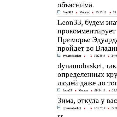
объяснима.
fima912
Москва
15:55:11
24.
Leon33, будем зна
прокомментирует 
Приморье Эдуарда
пройдет во Влади
dynamobasket
11:24:48
24.0
dynamobasket, так
определенных кру
людей даже до тог
Leon33
Москва
09:54:11
24.
Зима, откуда у ва
dynamobasket
18:07:54
22.0