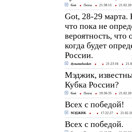
Got
Пенза
21:38:15
21.02.2
Got, 28-29 марта.
что пока не опред
вероятность, что 
когда будет опре
России.
dynamobasket
21:23:16
21.0
Мэджик, известны
Кубка России?
Got
Пенза
19:36:35
21.02.2
Всех с победой!
МЭДЖИК
17:22:27
21.02.
Всех с победой.