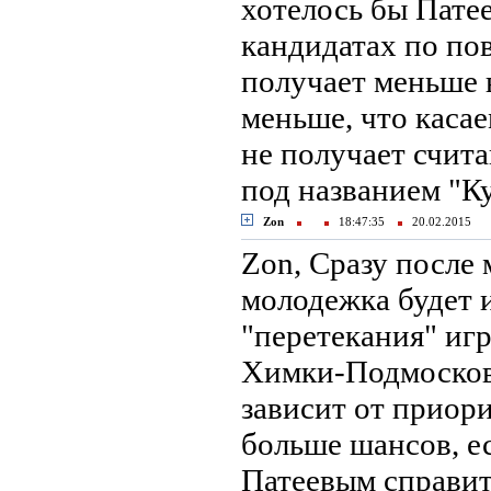
хотелось бы Патее
кандидатах по по
получает меньше 
меньше, что касае
не получает счит
под названием "Ку
Zon
18:47:35
20.02.2015
Zon, Сразу после
молодежка будет 
"перетекания" иг
Химки-Подмосковь
зависит от приор
больше шансов, е
Патеевым справит