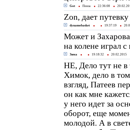
Got
Пенза
22:36:08
20.02.2
Zon, дает путевк
dynamobasket
19:37:19
20.0
Может и Захарова
на колене играл с 
Зима
19:18:32
20.02.2015
НЕ, Дело тут не в
Химок, дело в том
взгляд, Патеев пе
он как мне кажетс
у него идет за ос
оборот, еще момен
молодой. А в свет