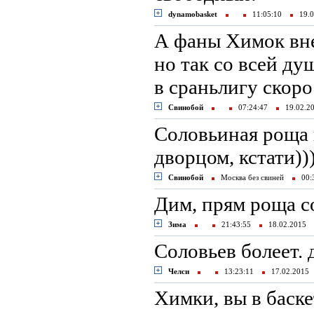
dynamobasket
11:05:10
19.0
А фаны Химок вне
но так со всей ду
в сраньлигу скоро
Свинобой
07:24:47
19.02.
Соловьиная роща 
дворцом, кстати))
Свинобой
Москва без свиней
00:
Дим, прям роща с
Зима
21:43:55
18.02.2015
Соловьев болеет.
Челси
13:23:11
17.02.201
Химки, вы в баске