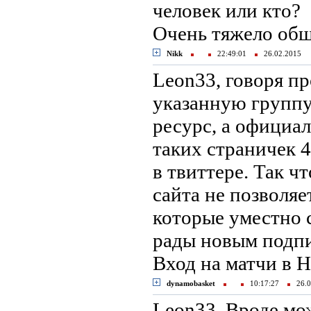
человек или кто?
Очень тяжело общ
Nikk
22:49:01
26.02.2015
Leon33, говоря п
указанную группу
ресурс, а официал
таких страничек 4
в твиттере. Так ч
сайта не позволяе
которые уместно с
рады новым подп
Вход на матчи в 
dynamobasket
10:17:27
26.0
Leon33, Вроде мо