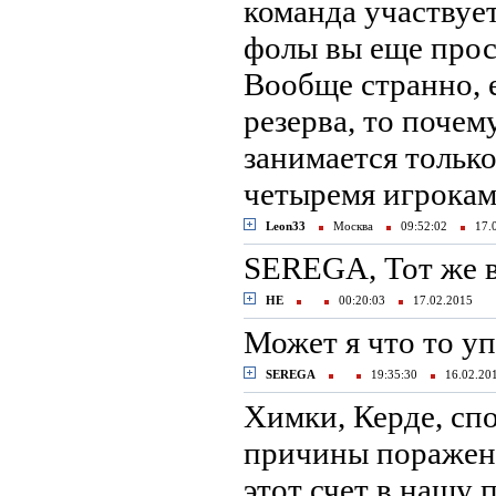
команда участвует
фолы вы еще прос
Вообще странно, 
резерва, то почем
занимается тольк
четыремя игрокам
Leon33
Москва
09:52:02
17.
SEREGA, Тот же во
НЕ
00:20:03
17.02.2015
Может я что то уп
SEREGA
19:35:30
16.02.2
Химки, Керде, сп
причины поражения
этот счет в нашу п