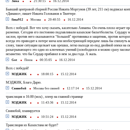
Зима
21:30:15
16.12.2014
Бывший центровой сборной России Никита Моргунов (39 лет, 211 см) подписал кон
«Динамо», пишет Никита Голованов в Твиттере.
fima912
Москва
20:40:55
16.12.2014
Всех с победой. Вот что хочу сказать, касательно Аннаева. Он очень плохо играет п
разменах. Сегодня его постоянно подлавливали казахские баскетболисты. Сердару 
заслон, против него оказываются "большой" противника и защитник, против которог
всегда это приводит к потере мяча или необостряющей передаче лишь бы спихнуть к
слову, такие ситуации щелкает как орешки, легко выходя из-под двойной опеки на с
разыгрывающего это одно из ключевых умений (освободился и можно сразу пасоват
незаметно. что бы Сердар прибавил в нем за два года. А жаль.
Got
Пенза
00:35:05
16.12.2014
Всех с победой!
МЭДЖИК
18:00:15
15.12.2014
МЭДЖИК, Благо Дарю.
Свинобой
Москва без свиней
12:17:14
15.12.2014
трансляция в 16.00 (мск) , плеер на главной странице
МЭДЖИК
11:43:36
15.12.2014
Свинобой, планируется
МЭДЖИК
10:51:24
15.12.2014
Трансляции из Казахстана не будет?