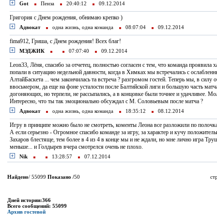
Got
Пенза
20:40:12
09.12.2014
Григория с Днем рождения, обнимаю крепко )
Адвокат
одна жизнь, одна команда
08:07:04
09.12.2014
fima912, Гриша, с Днем рождения! Всех благ!
МЭДЖИК
07:07:40
09.12.2014
Leon33, Лёня, спасибо за отчетец, полностью согласен с тем, что команда проявила х
попали в ситуацию недельной давности, когда в Химках мы встречались с ослаблен
АлтайБаскета ... чем закончилась та встреча ? разгромом гостей. Теперь мы, в силу 
ввосьмером, да еще на фоне усталости после Балтийской лиги и большую часть матч
догоняющих, но терпели, не рассыпались, а в концовке были точнее и удачливее. М
Интересно, что ты так эмоционально обсуждал с М. Соловьевым после матча ?
Адвокат
одна жизнь, одна команда
18:35:12
08.12.2014
Игру в принципе можно было не смотреть, коменты Леона все разложили по полочк
А если серьезно - Огромное спасибо команде за игру, за характер и кучу положитель
Захаров блестяще, тем более в 4 из 4 в конце мы и не ждали, но мне лично игра Тр
меньше... и Голдырев вчера смотрелся очень не плохо.
Nik
13:28:57
07.12.2014
Найдено
/ 55099
Показано /
50
ст
Дней истории:366
Всего сообщений: 55099
Архив гостевой