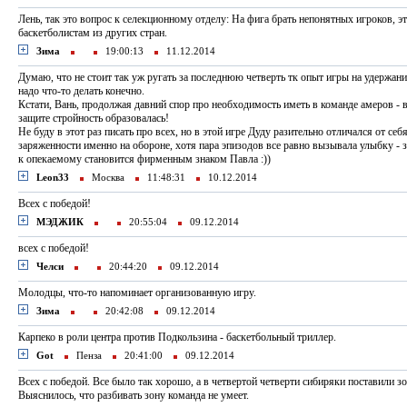
Лень, так это вопрос к селекционному отделу: На фига брать непонятных игроков, эт
баскетболистам из других стран.
Зима
19:00:13
11.12.2014
Думаю, что не стоит так уж ругать за последнюю четверть тк опыт игры на удержани
надо что-то делать конечно.
Кстати, Вань, продолжая давний спор про необходимость иметь в команде амеров - во
защите стройность образовалась!
Не буду в этот раз писать про всех, но в этой игре Дуду разительно отличался от себ
заряженности именно на обороне, хотя пара эпизодов все равно вызывала улыбку -
к опекаемому становится фирменным знаком Павла :))
Leon33
Москва
11:48:31
10.12.2014
Всех с победой!
МЭДЖИК
20:55:04
09.12.2014
всех с победой!
Челси
20:44:20
09.12.2014
Молодцы, что-то напоминает организованную игру.
Зима
20:42:08
09.12.2014
Карпеко в роли центра против Подкользина - баскетбольный триллер.
Got
Пенза
20:41:00
09.12.2014
Всех с победой. Все было так хорошо, а в четвертой четверти сибиряки поставили зо
Выяснилось, что разбивать зону команда не умеет.