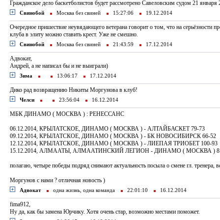
Гражданское дело баскетболистов будет рассмотрено Савеловским судом 21 января 
Свинобой
Москва без свиней
15:27:06
19.12.2014
Очередное пришествие неувядающего ветерана говорит о том, что на серьёзности пр
клуба в элиту можно ставить крест. Уже не смешно.
Свинобой
Москва без свиней
21:43:59
17.12.2014
Адвокат,
Андрей, а не написал бы и не выиграли)
Зима
13:06:17
17.12.2014
Дико рад возвращению Никиты Моргунова в клуб!
Челси
23:56:04
16.12.2014
МБК ДИНАМО ( МОСКВА ) : РЕНЕССАНС
06.12.2014, КРЫЛАТСКОЕ, ДИНАМО ( МОСКВА ) - АЛТАЙБАСКЕТ 79-73
09.12.2014, КРЫЛАТСКОЕ, ДИНАМО ( МОСКВА ) - БК НОВОСИБИРСК 66-52
12.12.2014, КРЫЛАТСКОЕ, ДИНАМО ( МОСКВА ) - ЛИЕПАЯ ТРИОБЕТ 100-93
15.12.2014, АЛМААТЫ, АЛМААТИНСКИЙ ЛЕГИОН - ДИНАМО ( МОСКВА ) 8
полагаю, четыре победы подряд снимают актуальность посыла о смене гл. тренера, в
Моргунов с нами ? отличная новость )
Адвокат
одна жизнь, одна команда
22:01:10
16.12.2014
fima912,
Ну да, как бы замена Юрчику. Хотя очень стар, возможно местами поможет.