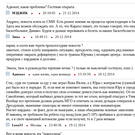
Адвокат, какие проблемы? Гостевая открыта .
МЭДЖИК
20:18:05
21.12.2014
Андрюх, новость взята из СМИ. Есть разное мнение на процессы происходящие в б
Здесь мы можем обсуждать это. А то, что Кирилл пишет, это только говорит, что ем
баскетбольное Динамо. Будем и дальше переживать и болеть за наших баскетболисто
Зима
16:49:11
20.12.2014
парни, и охота вам тереть прошлогодние новости ?
заметьте, стоило клубу выправить ситуацию, преодолеть спад, одержать ряд важных
оперативно закрыть дефицитную ( после травмы Юрчика ) позицию центра - всплывае
придурок с кирдыком и долгами ...
Эмиль, твое и руководства терпение вечно ? ( только не выключай гостевую, плиз )
Адвокат
одна жизнь, одна команда
13:10:59
20.12.2014
Стас, судя по суммам за еду у нас играл Вова Ивлев, а у Юры с контрактом (суммой
раз было все в порядке. И, если мне не изменяет память, мы отпустили Юру в середи
спокойно доиграл сезон и получил свои сезонные деньги (часть как минимум). Оч п
Самойленко, который выбивал деньги ровно за тот же сезон, который отыграл в Уни
Вообще все претензии должно решать МГО и отвечать за своих дельцов-генералов 
Дроздовым, нынешние спонсоры не имеют отношения к этим махинаторам.
Насчет кирдыка - не факт, дело не выиграно, а лишь объединены исковые заявления.
И наконец, не требовали бы ребята год назад (или два?) 10% прибавки к долговым 
их, а в свете нынешней котовасии даже если получат, то в 2 раза меньше
Leon33
Москва
23:40:36
19.12.2014
Вот и меня новость эта "повеселила".