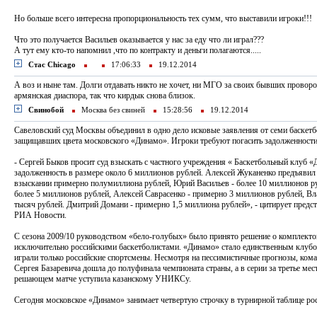
Но больше всего интересна пропорциональность тех сумм, что выставили игроки!!!
Что это получается Васильев оказывается у нас за еду что ли играл???
А тут ему кто-то напомнил ,что по контракту и деньги полагаются.....
Стас Chicago
17:06:33
19.12.2014
А воз и ныне там. Долги отдавать никто не хочет, ни МГО за своих бывших провор
армянская диаспора, так что кирдык снова близок.
Свинобой
Москва без свиней
15:28:56
19.12.2014
Савеловский суд Москвы объединил в одно дело исковые заявления от семи баскетб
защищавших цвета московского «Динамо». Игроки требуют погасить задолженности 
- Сергей Быков просит суд взыскать с частного учреждения « Баскетбольный клуб
задолженность в размере около 6 миллионов рублей. Алексей Жуканенко предъявил 
взыскании примерно полумиллиона рублей, Юрий Васильев - более 10 миллионов р
более 5 миллионов рублей, Алексей Саврасенко - примерно 3 миллионов рублей, Вл
тысяч рублей. Дмитрий Домани - примерно 1,5 миллиона рублей», - цитирует предст
РИА Новости.
С сезона 2009/10 руководством «бело-голубых» было принято решение о комплект
исключительно российскими баскетболистами. «Динамо» стало единственным клубом
играли только российские спортсмены. Несмотря на пессимистичные прогнозы, ком
Сергея Базаревича дошла до полуфинала чемпионата страны, а в серии за третье мес
решающем матче уступила казанскому УНИКСу.
Сегодня московское «Динамо» занимает четвертую строчку в турнирной таблице ро