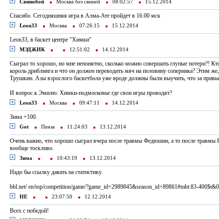
Свинобой
Москва без свиней
08:02:57
15.12.2014
Спасибо. Сегодняшняя игра в Алма-Ате пройдет в 16.00 мск
Leon33
Москва
07:26:15
15.12.2014
Leon33, в баскет центре "Химки"
МЭДЖИК
12:51:02
14.12.2014
Сыграл то хорошо, но мне непонятно, сколько можно совершать глупые потери?! Кт
король дриблинга и что он должен переводить мяч на половину соперника? Этим же,
Трушкин. Азы взрослого баскетбола уже вроде должны были выучить, что за привы
И вопрос к Эмилю: Химки-подмосковье где свои игры проводят?
Leon33
Москва
09:47:11
14.12.2014
Зима +100.
Got
Пенза
11:24:03
13.12.2014
Очень важно, что хорошо сыграл вчера после травмы Федюшин, а то после травмы
вообще тоскливо.
Зима
10:43:19
13.12.2014
Надо бы ссылку давать на статистику.
bbl.net/ en/top/competition/game/?game_id=2989845&season_id=89861#mbt:83-400$t&
НЕ
23:07:50
12.12.2014
Всех с победой!