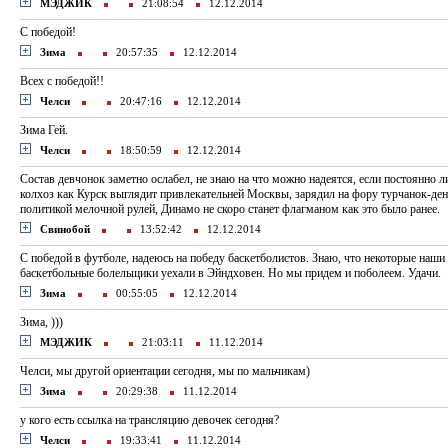
МЭДЖИК
21:08:54
12.12.2014
C победой!
Зима
20:57:35
12.12.2014
Всех с победой!!
Челси
20:47:16
12.12.2014
Зима Гей.
Челси
18:50:59
12.12.2014
Состав девчонок заметно ослабел, не знаю на что можно надеятся, если постоянно л
колхоз как Курск выглядит привлекательней Москвы, зарядил на фору турчанок-день
политикой мелочной рулей, Динамо не скоро станет флагманом как это было ранее.
Свинобой
13:52:42
12.12.2014
С победой в футболе, надеюсь на победу баскетболистов. Знаю, что некоторые наши
баскетбольные болельщики уехали в Эйндховен. Но мы придем и поболеем. Удачи.
Зима
00:55:05
12.12.2014
Зима, )))
МЭДЖИК
21:03:11
11.12.2014
Челси, мы другой ориентации сегодня, мы по мальчикам)
Зима
20:29:38
11.12.2014
у кого есть ссылка на трансляцию девочек сегодня?
Челси
19:33:41
11.12.2014