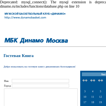
Deprecated: mysql_connect(): The mysql extension is depr
dinamo.ru/includes/functions/database.php on line 10
Гостевая Книга
Добро пожаловать на гостевую книгу динамовских болельщиков!
Авг
��
��
��
Ник
Город
3
4
5
10
11
12
17
18
19