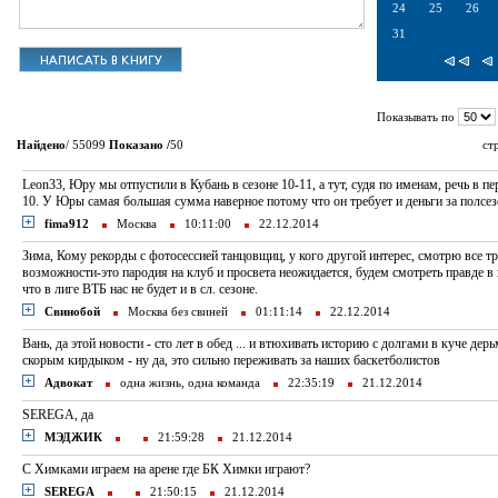
24
25
26
31
Показывать по
Найдено
/ 55099
Показано /
50
ст
Leon33, Юру мы отпустили в Кубань в сезоне 10-11, а тут, судя по именам, речь в пе
10. У Юры самая большая сумма наверное потому что он требует и деньги за полсез
fima912
Москва
10:11:00
22.12.2014
Зима, Кому рекорды с фотосессией танцовщиц, у кого другой интерес, смотрю все т
возможности-это пародия на клуб и просвета неожидается, будем смотреть правде в г
что в лиге ВТБ нас не будет и в сл. сезоне.
Свинобой
Москва без свиней
01:11:14
22.12.2014
Вань, да этой новости - сто лет в обед ... и втюхивать историю с долгами в куче дер
скорым кирдыком - ну да, это сильно переживать за наших баскетболистов
Адвокат
одна жизнь, одна команда
22:35:19
21.12.2014
SEREGA, да
МЭДЖИК
21:59:28
21.12.2014
С Химками играем на арене где БК Химки играют?
SEREGA
21:50:15
21.12.2014