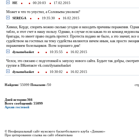
НЕ
00:20:03
17.02.2015
Может я что то упустил, а Соловьева уволили?
SEREGA
19:35:30
16.02.2015
Химки, Керде, спорить можно сколько угодно и находить причины поражения. Однако
табло, и этот счет в нашу пользу. Однако, в случае если какая-то из команд недово
бригады, то имеет право подать протест. Протеста подано не было, а это значит, вс
судейством на гостевых на тему судейства являются ничем иным, как просто эмоц
поражением болельщиков. Всем хорошего дня!
dynamobasket
10:35:55
16.02.2015
Челси, это связано с подготовкой к запуску нового сайта. Будьте так добры, смотрит
группе в ВКонтакте vk.com/dynamobasket
dynamobasket
10:30:02
16.02.2015
Найдено
/ 55099
Показано /
50
ст
Дней истории:366
Всего сообщений: 55099
Архив гостевой
© Неофициальный сайт мужского баскетбольного клуба «Динамо»
При цитировании ссылка на сайт обязательна