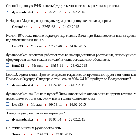
Свинобой, это уж РФБ решать будет, так что совсем скоро узнаем решение.
dynamobasket
00:24:02
25.02.2015
В Нарьян-Маре надо проводить, туда розыгрышу жестянки и дорога.
Свинобой
22:55:38
24.02.2015
Кстати 10% тоже вполне подходят под мысли, Зима и до Владивостока иногда дотяги
над уменьшением их 90%
Leon33
Москва
17:23:46
24.02.2015
dynamobasket, телепатия работает только на определенном расстоянии, поэтому нев
сформировавшиеся мысли жителей Владивостока легко объяснима.
fima912
Москва
15:55:11
24.02.2015
Leon33, будем знать. Просто интересно тогда, как он прокомментирует заявление гл
Приморье Эдуарда Сандлера о том, что на 90% Ф4 КР пройдет во Владивостоке?
dynamobasket
11:24:48
24.02.2015
dynamobasket, так Вы не в курсе?! Зима известный в определенных кругах телепат.
людей даже до того как они у них в голове сформируются!
Leon33
Москва
09:54:11
24.02.2015
Зима, откуда у вас такая информация?
dynamobasket
18:07:54
22.02.2015
Не, такие мысли у руководства есть.
Зима
17:41:33
22.02.2015