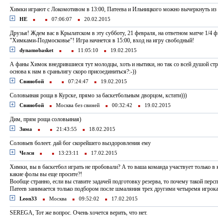
Химки играют с Локомотивом в 13:00, Патеева и Ильницкого можно вычеркнуть из 
НЕ
07:06:07
20.02.2015
Друзья! Ждем вас в Крылатском в эту субботу, 21 февраля, на ответном матче 1/4 ф
"Химками-Подмосковье"! Игра начнется в 15:00, вход на игру свободный!
dynamobasket
11:05:10
19.02.2015
А фаны Химок внедрившиеся тут молодцы, хоть и нытики, но так со всей душой стр
основа к нам в сраньлигу скоро присоединиться?:-))
Свинобой
07:24:47
19.02.2015
Соловьиная роща в Курске, прямо за баскетбольным дворцом, кстати)))
Свинобой
Москва без свиней
00:32:42
19.02.2015
Дим, прям роща соловьиная)
Зима
21:43:55
18.02.2015
Соловьев болеет. дай бог скорейшего выздоровления ему
Челси
13:23:11
17.02.2015
Химки, вы в баскетбол играть не пробовали? А то ваша команда участвует только в
какие фолы вы еще просите?!
Вообще странно, если вы ставите задачей подготовку резерва, то почему такой перс
Патеев занимается только подбором после шмаляния трех другими четыремя игрок
Leon33
Москва
09:52:02
17.02.2015
SEREGA, Тот же вопрос. Очень хочется верить, что нет.