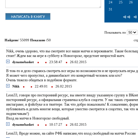
24
25
26
31
Показывать по
Найдено
/ 55099
Показано /
50
ст
Nikk, очень здорово, что вы смотрите все наши матчи и переживаете. Такие болельщ
стоят! Ждем вас на игре в субботу в Новогорске, предстоит непростой матч.
dynamobasket
23:58:47
26.02.2015
В том-то и дело стараюсь смотреть все игры по возможности и не пропускать игры д
Я может чего пропустил, а динамобаскет это конкретный человек или кто?
Очень тяжело общаться в подобном формате.
Nikk
22:49:01
26.02.2015
Leon33, говоря про посторонний ресурс, вы имеете ввиду указанную группу в ВКонт
посторонний ресурс, а официальная страничка клуба в соцсети. У нас таких страничек
инстаграме, в фэйсбуке и в твиттере. Так что добро пожаловать! К сожалению, форм
публиковать и делать многие вещи, которые уместно смотрятся в соцсетях, так что
подписчикам!)
Вход на матчи в Новогорске свободный.
dynamobasket
10:17:27
26.02.2015
Leon33, Вроде можно, на сайте РФБ написано,что вход свободный на матчи России