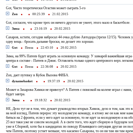
Got, Чисто теоретически Огастин может сыграть 5-го
Zon
00:25:39
21.02.2015
Got, cогласен, что кроме трех он ничего другого не умеет, этого мало в баскетболе.
Зима
23:16:19
20.02.2015
Сахаров, кстати, сегодня набросал 44 очка дублю Автодора (трехи 12/15). Человек у
одну вещь - бросать дальние броски, но делает это хорошо.
Got
Пенза
22:43:10
20.02.2015
Зима, на 99% Патеев будет играть за основную команду. У химарей важнейшая игра
центра в составе - Патеев и Дэвис. Оставлять только одного центрового верх легком
Got
Пенза
22:36:08
20.02.2015
Zon, дает путевку в Кубок Вызова ФИБА.
dynamobasket
19:37:19
20.02.2015
Может и Захарова Химки не привезут? А Патеев с повязкой на колене играл с нами, т
будет завтра.
Зима
19:18:32
20.02.2015
НЕ, Дело тут не в том, что думает руководство вторых Химок, дело в том, как это 
на мой взгляд, Патеев перерос эту молодежгую команду, и ктому же он как мне ка
биться на 2 фронта, если у него идет за основную, то не идет за молодежную и на об
25 все таки уже не совсем молодой. А в свете того, что ждет сборную в будущем хо
уже в Сборной, хотя бы в кандидатах по поводу Ильницкого ситуация другая он по
чем Патеев, поэтому устает меньше, что касаемо Сахарова, то он ни там ни там врем