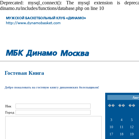
Deprecated: mysql_connect(): The mysql extension is depr
dinamo.ru/includes/functions/database.php on line 10
Гостевая Книга
Добро пожаловать на гостевую книгу динамовских болельщиков!
Авг
��
��
��
Ник
Город
3
4
5
10
11
12
17
18
19