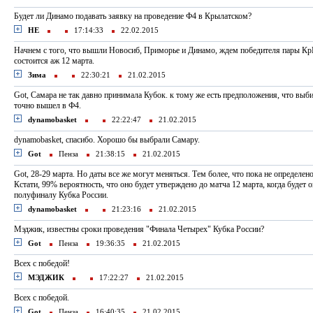
Будет ли Динамо подавать заявку на проведение Ф4 в Крылатском?
НЕ
17:14:33
22.02.2015
Начнем с того, что вышли Новосиб, Приморье и Динамо, ждем победителя пары К
состоится аж 12 марта.
Зима
22:30:21
21.02.2015
Got, Самара не так давно принимала Кубок. к тому же есть предположения, что выбир
точно вышел в Ф4.
dynamobasket
22:22:47
21.02.2015
dynamobasket, спасибо. Хорошо бы выбрали Самару.
Got
Пенза
21:38:15
21.02.2015
Got, 28-29 марта. Но даты все же могут меняться. Тем более, что пока не определен
Кстати, 99% вероятность, что оно будет утверждено до матча 12 марта, когда будет 
полуфиналу Кубка России.
dynamobasket
21:23:16
21.02.2015
Мэджик, известны сроки проведения "Финала Четырех" Кубка России?
Got
Пенза
19:36:35
21.02.2015
Всех с победой!
МЭДЖИК
17:22:27
21.02.2015
Всех с победой.
Got
Пенза
16:40:35
21.02.2015