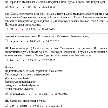
Да Народ кто Подскажет Жестянка под названием "Кубок России" что нибудь дает?
Zon
18:47:35
20.02.2015
Zon, Сразу после матча взрослой команды против Локо молодежка будет играть с 
"перетекания" игроков по маршруту Химки - Химки-2 - Химки-Подмосковье состав,
зависит от приоритетов руководства. У Динамо будет больше шансов, если Химки не
Патеевым справиться можно.
НЕ
16:07:09
20.02.2015
поздравляю уважаемого В.В. Юрзинова с 75 летием. Динамо вперед!
петров
16:03:46
20.02.2015
НЕ, Скорее наоборот:) Химки играют с Локо Учитывая что нет лимита в ВТБ то всех
станут привлекут минимум одного, и это будет Ильницкий, я думаю молодежным Х
точнее реванш, плэтому Патеев будет играть с нами, а не Локомотивом
Zon
15:23:19
20.02.2015
Друзья!
Подписывайтесь на наши странички в соцсетях!
Там всегда много всего интересного!
vk.com/dynamobasket
facebook.com/mbcdynamo
instagram.com/basketdynamo
twitter.com/mbc_dynamo
dynamobasket
11:25:17
20.02.2015
НЕ, Сахарова, скорее всего, тоже.
Got
Пенза
10:19:59
20.02.2015