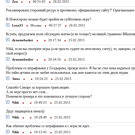
Zon
00:51:05
26.02.2015
Рекламировать сторонний ресурс в противовес официальному сайту?! Оригинальное 
В Новогорске можно будет пройти на субботнюю игру?
Leon33
Москва
00:27:37
26.02.2015
Кстати, предлагаем всем обсуждать матчи (и не только!) на нашей страничке ВКонта
dynamobasket
20:17:34
25.02.2015
Nikk, если вы смотрите игры (а не просто судите по итоговому счету), то, наверно, 
свой вопрос))
dynamobasket
20:16:16
25.02.2015
Проблемы со штрафными у Голдырева, прежде всего. Я бы не стал пока кидаться тр
Но тайм-аутами он не любит пользоваться, как мне кажется по этим двум играм.
Зима
19:54:23
25.02.2015
Спасибо Самаре за хорошую трансляцию.
А по игре просто нет слов...
Поменяли тренера и что изменилось в лучшую сторону?
Nikk
19:49:23
25.02.2015
Дуду защищаться начал))
Nikk
19:28:49
25.02.2015
Как обычно проблемы со штрафными и с игры не идет...
Nikk
19:13:45
25.02.2015