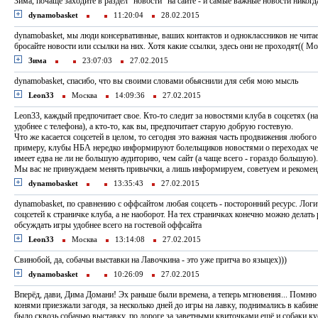
Зима, почаще заходите в раздел "новости" на сайте - и самые важные новости никогда
dynamobasket
11:20:04
28.02.2015
dynamobasket, мы люди консервативные, ваших контактов и одноклассников не чита
бросайте новости или ссылки на них. Хотя какие ссылки, здесь они не проходят(( М
Зима
23:07:03
27.02.2015
dynamobasket, спасибо, что вы своими словами обьяснили для себя мою мысль
Leon33
Москва
14:09:36
27.02.2015
Leon33, каждый предпочитает свое. Кто-то следит за новостями клуба в соцсетях (н
удобнее с телефона), а кто-то, как вы, предпочитает старую добрую гостевую.
Что же касается соцсетей в целом, то сегодня это важная часть продвижения любого
примеру, клубы НБА нередко информируют болельщиков новостями о переходах чер
имеет едва не ли не большую аудиторию, чем сайт (а чаще всего - гораздо большую).
Мы вас не принуждаем менять привычки, а лишь информируем, советуем и рекомен
dynamobasket
13:35:43
27.02.2015
dynamobasket, по сравнению с оффсайтом любая соцсеть - посторонний ресурс. Лог
соцсетей к страничке клуба, а не наоборот. На тех страничках конечно можно делать
обсуждать игры удобнее всего на гостевой оффсайта
Leon33
Москва
13:14:08
27.02.2015
Свинобой, да, собачьи выставки на Лавочкина - это уже притча во языцех)))
dynamobasket
10:26:09
27.02.2015
Вперёд, дави, Дима Домани! Эх раньше были времена, а теперь мгновения... Помню 
конями приезжали загодя, за несколько дней до игры на лавку, поднимались в кабине
было сквозь собачью выставку, по дороге за заветными квиточками ещё и собаки кус