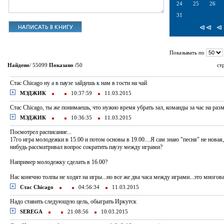
24
25
26
31
Показывать по
Найдено
/ 55099
Показано /
50
ст
Стас Chicago ну а в паузе зайдешь к нам в гости на чай
МЭДЖИК
10:37:59
11.03.2015
Стас Chicago, ты же понимаешь, что нужно время убрать зал, команды за час на ра
МЭДЖИК
10:36:35
11.03.2015
Посмотрел расписание...
17го игра молодежки в 15.00 и потом основы в 19.00....Я сам знаю "песня" не новая,
нибудь рассматривал вопрос сократить паузу между играми?
Например молодежку сделать в 16.00?
Нас конечно толпы не ходят на игры...но все же два часа между играми...это многоват
Стас Chicago
04:56:34
11.03.2015
Надо ставить следующую цель, обыграть Иркутск
SEREGA
21:08:56
10.03.2015