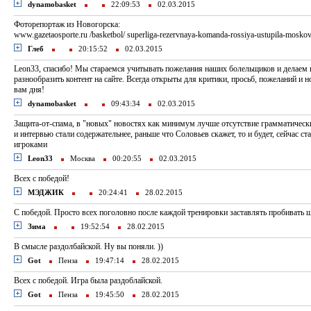
dynamobasket
22:09:53
02.03.2015
Фоторепортаж из Новогорска:
www.gazetaosporte.ru /basketbol/ superliga-rezervnaya-komanda-rossiya-ustupila-mosk
Глеб
20:15:52
02.03.2015
Leon33, спасибо! Мы стараемся учитывать пожелания наших болельщиков и делаем 
разнообразить контент на сайте. Всегда открыты для критики, просьб, пожеланий и 
вам дня!
dynamobasket
09:43:34
02.03.2015
Защита-от-спама, в "новых" новостях как минимум лучше отсутствие грамматическ
и интервью стали содержательнее, раньше что Соловьев скажет, то и будет, сейчас с
игроками
Leon33
Москва
00:20:55
02.03.2015
Всех с победой!
МЭДЖИК
20:24:41
28.02.2015
C победой. Просто всех поголовно после каждой тренировки заставлять пробивать 
Зима
19:52:54
28.02.2015
В смысле раздолбайской. Ну вы поняли. ))
Got
Пенза
19:47:14
28.02.2015
Всех с победой. Игра была раздоблайской.
Got
Пенза
19:45:50
28.02.2015