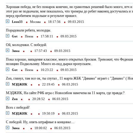
Хорошая победа, не без помарок конечно, но грамотных решений было много, втч и
этот раз не подкачали, мне показалось, что тренеры до ребят наконец достучались и 
перед пробитием подольше и результат пришел.
Leon33
Москва
18:17:56
09.03.2015
Порадовали ребята, молодцы.
Got
Пенза
17:58:11
09.03.2015
Ой, молодчики. C победой.
Зима
17:57:43
09.03.2015
Пока хорошо, нападение классное, много открытых бросков. Тревожит, что Федюш
позицию Подкользину. Много из-под дырки пропускаем.
Got
Пенза
16:23:22
09.03.2015
Zon, глянул, там все ок, ты спутал , 11 марта ЖБК "Динамо" играет с "Динамо" ( Н
МЭДЖИК
22:19:45
06.03.2015
МЭДЖИК, На сайте РФБ игра с Новосибом намечена на 11 марта, где правда:?
Zon
20:28:52
06.03.2015
Всех с победой!
МЭДЖИК
19:50:19
06.03.2015
C победой. Ну, опять штрафные в концовке....
Зима
18:00:02
06.03.2015