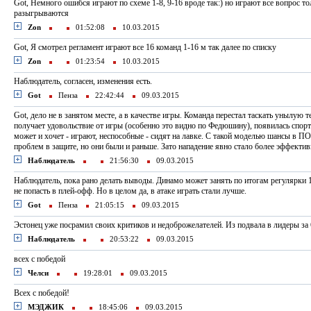
Got, Немного ошибся играют по схеме 1-8, 9-16 вроде так:) но играют все вопрос то
разыгрываются
Zon
01:52:08
10.03.2015
Got, Я смотрел регламент играют все 16 команд 1-16 м так далее по списку
Zon
01:23:54
10.03.2015
Наблюдатель, согласен, изменения есть.
Got
Пенза
22:42:44
09.03.2015
Got, дело не в занятом месте, а в качестве игры. Команда перестал таскать унылую т
получает удовольствие от игры (особенно это видно по Федюшину), появилась спорти
может и хочет - играют, неспособные - сидят на лавке. С такой моделью шансы в ПО
проблем в защите, но они были и раньше. Зато нападение явно стало более эффекти
Наблюдатель
21:56:30
09.03.2015
Наблюдатель, пока рано делать выводы. Динамо может занять по итогам регулярки 
не попасть в плей-офф. Но в целом да, в атаке играть стали лучше.
Got
Пенза
21:05:15
09.03.2015
Эстонец уже посрамил своих критиков и недоброжелателей. Из подвала в лидеры за 
Наблюдатель
20:53:22
09.03.2015
всех с победой
Челси
19:28:01
09.03.2015
Всех с победой!
МЭДЖИК
18:45:06
09.03.2015