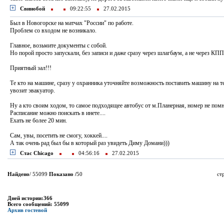
Свинобой
09:22:55
27.02.2015
Был в Новогорске на матчах "России" по работе.
Проблем со входом не возникало.
Главное, возьмите документы с собой.
Но порой просто запускали, без записи и даже сразу через шлагбаум, а не через КПП.
Приятный зал!!!
Те кто на машине, сразу у охранника уточняйте возможность поставить машину на те
увозит эвакуатор.
Ну а кто своим ходом, то самое подходящее автобус от м.Планерная, номер не пом
Расписание можно поискать в инете....
Ехать не более 20 мин.
Сам, увы, посетить не смогу, хоккей....
А так очень рад был бы в который раз увидеть Диму Домани)))
Стас Chicago
04:56:16
27.02.2015
Найдено
/ 55099
Показано /
50
ст
Дней истории:366
Всего сообщений: 55099
Архив гостевой