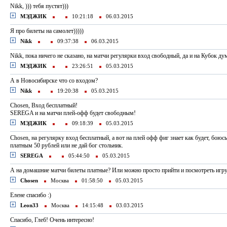
Nikk, ))) тебя пустят)))
МЭДЖИК
10:21:18
06.03.2015
Я про билеты на самолет)))))
Nikk
09:37:38
06.03.2015
Nikk, пока ничего не сказано, на матчи регулярки вход свободный, да и на Кубок д
МЭДЖИК
23:26:51
05.03.2015
А в Новосибирске что со входом?
Nikk
19:20:38
05.03.2015
Chosen, Вход бесплатный!
SEREGA и на матчи плей-офф будет свободным!
МЭДЖИК
09:18:39
05.03.2015
Сhosen, на регулярку вход бесплатный, а вот на плей офф фиг знает как будет, боюсь
платным 50 рублей или не дай бог стольник.
SEREGA
05:44:50
05.03.2015
А на домашние матчи билеты платные? Или можно просто прийти и посмотреть игр
Chosen
Москва
01:58:50
05.03.2015
Елене спасибо :)
Leon33
Москва
14:15:48
03.03.2015
Спасибо, Глеб! Очень интересно!