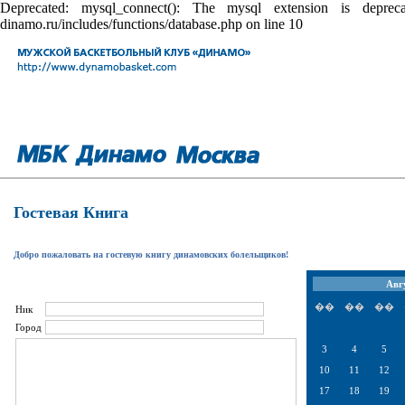
Deprecated: mysql_connect(): The mysql extension is depr
dinamo.ru/includes/functions/database.php on line 10
Гостевая Книга
Добро пожаловать на гостевую книгу динамовских болельщиков!
Авг
��
��
��
Ник
Город
3
4
5
10
11
12
17
18
19