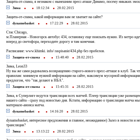
Защита-от-спама, я незнаком с нынешним пресс-аташе Динамо, посему никаких эмо
Зима
18:12:34
28.02.2015
Защита-от-спама, какой информации вам не хватает на сайте?
dynamobasket
17:22:29
28.02.2015
Стас Chicago,
м.Планерная - Новогорск автобус 434, остановку еще поискать нужно. Из метро иде
вперед до светофора, переходите дорогу и там конечная.
Расписание: www.khimki. info/ raspisanie/434.php без пробелов.
Защита-от-спама
15:48:40
28.02.2015
Зима, Leon33
Ну вы же сами радовались возвращению старого-нового пресс-атташе в клуб. Так ч
правилам: минимум нужной информации на сайте, максимум мусорной информации 
предлогом, что "так делают в НБА".
Защита-от-спама
15:45:31
28.02.2015
Зима, в Суперлиге ведутся трансляции всех матчей. Плеер трансляции уже размещен
нашего сайта - сразу под новостью дня. Кстати, информацию о трансляции матча мы
материале-анонса матча.
dynamobasket
14:16:20
28.02.2015
dynamobasket, интересное предложения и главное, неожиданное) Залез в новости и не
трансляция?
Зима
13:13:22
28.02.2015