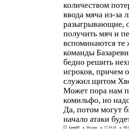
количеством поте
ввода мяча из-за 
разыгрывающие, о
получить мяч и п
вспоминаются те 
команды Базаревич
бедно решить нех
игроков, причем 
служил щитом Хво
Может пора нам п
комильфо, но надо
Да, потом могут б
начало атаки буд
Leon33
Москва
17:34:16
08.