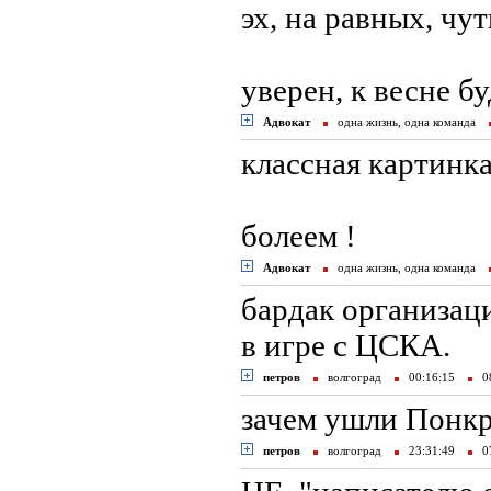
эх, на равных, чут
уверен, к весне б
Адвокат
одна жизнь, одна команда
классная картинка
болеем !
Адвокат
одна жизнь, одна команда
бардак организац
в игре с ЦСКА.
петров
волгоград
00:16:15
08
зачем ушли Понкр
петров
волгоград
23:31:49
07