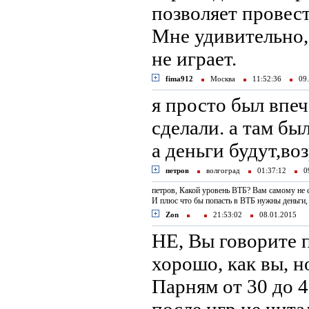
позволяет провест
Мне удивительно,
не играет.
fima912
Москва
11:52:36
09.
я просто был впеч
сделали. а там б
а деньги будут,в
петров
волгоград
01:37:12
09
петров, Какой уровень ВТБ? Вам самому не с
И плюс что бы попасть в ВТБ нужны деньги,
Zon
21:53:02
08.01.2015
НЕ, Вы говорите п
хорошо, как вы, н
Парням от 30 до 4