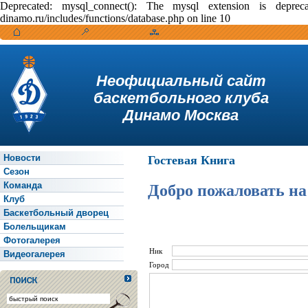
Deprecated: mysql_connect(): The mysql extension is depr
dinamo.ru/includes/functions/database.php on line 10
Неофициальный сайт
баскетбольного клуба
Динамо Москва
Новости
Гостевая Книга
Сезон
Команда
Добро пожаловать на
Клуб
Баскетбольный дворец
Болельщикам
Фотогалерея
Ник
Видеогалерея
Город