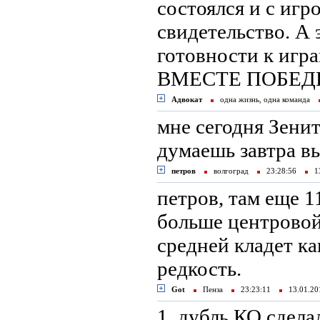
состоялся и с игр
свидетельство. А
готовности к игра
ВМЕСТЕ ПОБЕДИМ 
Адвокат
одна жизнь, одна команда
мне сегодня Зенит
думаешь завтра вы
петров
волгоград
23:28:56
13
петров, там еще 1
больше центровой
средней кладет ка
редкость.
Got
Пенза
23:23:11
13.01.2
1. дубль КО сдела