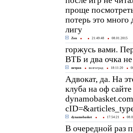
после игр не читал
проще посмотреть 
потерь это много 
лигу
Zon
21:49:48
08.01.2015
горжусь вами. Пе
ВТБ и два очка не
петров
волгоград
18:11:20
08
Адвокат, да. На э
клуба на оф сайте 
dynamobasket.com/
cID=&articles_ty
dynamobasket
17:54:21
08.0
В очередной раз 