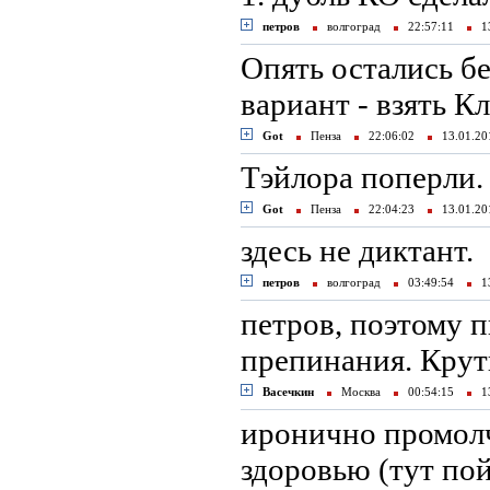
петров
волгоград
22:57:11
13
Опять остались б
вариант - взять К
Got
Пенза
22:06:02
13.01.2
Тэйлора поперли.
Got
Пенза
22:04:23
13.01.2
здесь не диктант.
петров
волгоград
03:49:54
13
петров, поэтому 
препинания. Крут
Васечкин
Москва
00:54:15
13
иронично промолч
здоровью (тут по