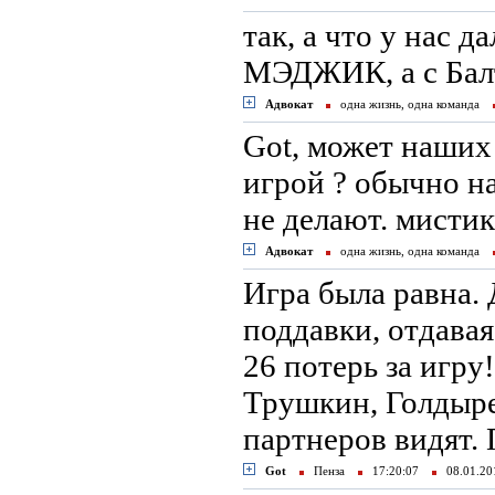
так, а что у нас д
МЭДЖИК, а с Балт
Адвокат
одна жизнь, одна команда
Got, может наших
игрой ? обычно н
не делают. мистика
Адвокат
одна жизнь, одна команда
Игра была равна.
поддавки, отдава
26 потерь за игру
Трушкин, Голдырев
партнеров видят.
Got
Пенза
17:20:07
08.01.2