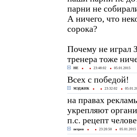
парни не собирали
А ничего, что не
сорока?
Почему не играл З
тренера тоже ниче
НЕ
23:48:02
05.01.2015
Всех с победой!
МЭДЖИК
23:32:02
05.01.
на правах реклам
укрепляют органи
п.с. рецепт челов
петров
23:20:50
05.01.201