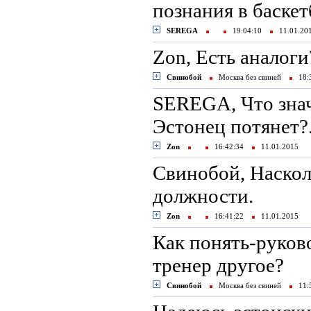
познания в баскет
SEREGA
19:04:10
11.01.2
Zon, Есть аналоги
Свинобой
Москва без свиней
18:
SEREGA, Что значи
Эстонец потянет?.
Zon
16:42:34
11.01.2015
Свинобой, Наскол
должности.
Zon
16:41:22
11.01.2015
Как понять-руково
тренер другое?
Свинобой
Москва без свиней
11: