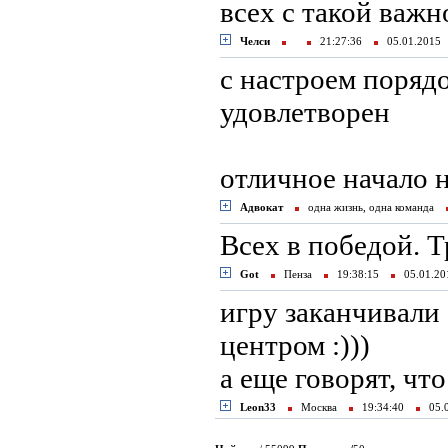
всех с такой важ
Челси
21:27:36
05.01.201
с настроем порядо
удовлетворен
отличное начало н
Адвокат
одна жизнь, одна команда
Всех в победой. 
Got
Пенза
19:38:15
05.01.2
игру заканчивали
центром :)))
а еще говорят, чт
Leon33
Москва
19:34:40
05.