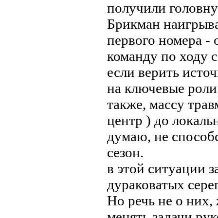
получили головну
Брикман наигрыва
первого номера - 
команду по ходу се
если верить источ
на ключевые роли
также, массу тра
центр ) до локаль
думаю, не способ
сезон.
в этой ситуации з
дураковатых сере
Но речь не о них,
менять задачи руко