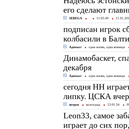
Надеюсь эстонски
его сделают главн
SEREGA
11:03:49
11.01.2
подписан игрок сб.
колбасили в Балти
Адвокат
одна жизнь, одна команда
Динамобаскет, спа
декабря
Адвокат
одна жизнь, одна команда
сегодня НН играе
липку. ЦСКА вчер
петров
волгоград
13:01:34
09
Leon33, самое за
играет до сих пор