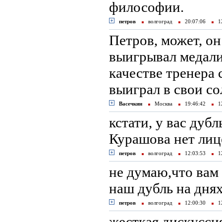
философии.
петров
волгоград
20:07:06
12
Петров, может, он
выигрывал медали
качестве тренера 
выиграл в свои с
Васечкин
Москва
19:46:42
12
кстати, у вас дубл
Курашова нет лиц
петров
волгоград
12:03:53
12
не думаю,что вам 
наш дубль на днях
петров
волгоград
12:00:30
12
жесткая дискусси