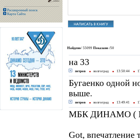
Расширенный поиск
Карта Сайта
Найдено
/ 55099
Показано /
50
на 33
петров
волгоград
13:50:44
17
Бугаенко одной ног
выше.
петров
волгоград
13:49:41
17
МБК ДИНАМО ( 
Got, впечатление 