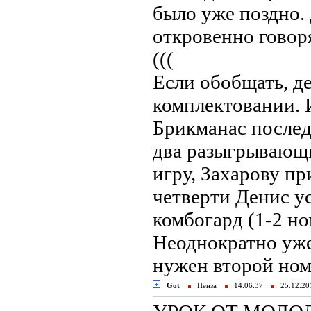
было уже поздно. 
откровенно говор
(((
Если обобщать, де
комплектовании. 
Брикманас после
два разыгрывающи
игру, Захарову пр
четверти Денис ус
комбогард (1-2 но
Неоднократно уже
нужен второй ном
Got
Пенза
14:06:37
25.12.2