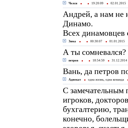
Челси
19:20:09
02.01.201
Андрей, а нам не 
Динамо.
Всех динамовцев 
Зима
00:30:07
01.01.2015
А ты сомневался?
петров
18:54:59
31.12.201
Вань, да петров п
Адвокат
одна жизнь, одна команда
С замечательным
игроков, докторов
бухгалтерию, тра
конечно, болел