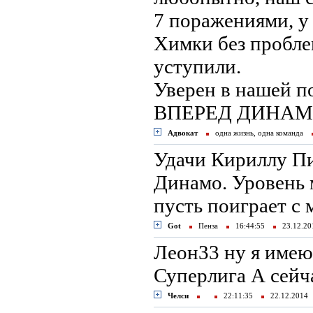
7 поражениями, у 
Химки без пробле
уступили.
Уверен в нашей по
ВПЕРЕД ДИНАМО
Адвокат
одна жизнь, одна команда
Удачи Кириллу Пи
Динамо. Уровень 
пусть поиграет с
Got
Пенза
16:44:55
23.12.2
Леон33 ну я имею
Суперлига А сейч
Челси
22:11:35
22.12.201