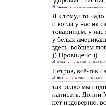
здоровья, счасть
Адвокат
одна жизнь, одна команда
Я к тому,что надо
и когда у нас на 
товарищем. у нас 
у белых американ
здесь. вобщем люб
)) Провиденс ))
петров
12:56:10
31.12.201
Петров, всё-таки 
Зима
12:02:24
31.12.2014
так редко мы под
написать. Донни М
нет недоверию. вс