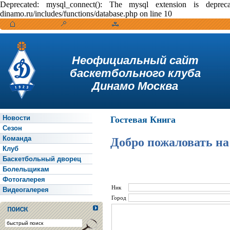
Deprecated: mysql_connect(): The mysql extension is depr
dinamo.ru/includes/functions/database.php on line 10
Неофициальный сайт
баскетбольного клуба
Динамо Москва
Новости
Гостевая Книга
Сезон
Команда
Добро пожаловать на
Клуб
Баскетбольный дворец
Болельщикам
Фотогалерея
Ник
Видеогалерея
Город