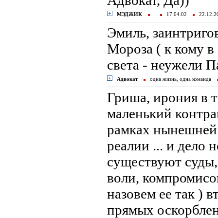
Адвокат, Да))
МЭДЖИК
17:04:02
22.12.
Эмиль, заинтригова
Мороза ( к кому в
света - неужели Па
Адвокат
одна жизнь, одна команда
Гриша, ирония в т
маленький контра
рамках нынешней 
реалии ... и дело 
существуют суды,
воли, компромисов 
назовем ее так ) 
прямых оскорблени