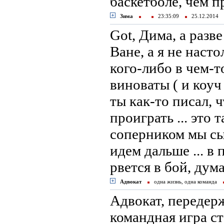
баскетболе, чем п
Зима
23:35:09
25.12.2014
Got, Дима, а разв
Ване, а я не наст
кого-либо в чем-т
виноваты ( и коуч
ты как-то писал,
проиграть ... это 
соперником мы сыг
идем дальше ... в
рвется в бой, дум
Адвокат
одна жизнь, одна команда
Адвокат, передерж
командная игра ст