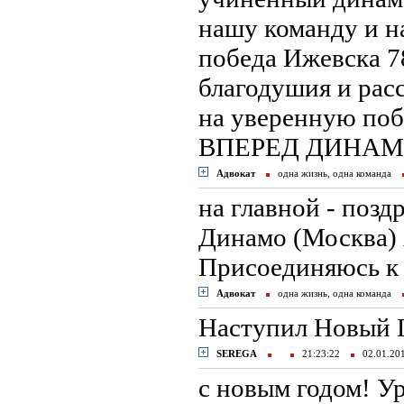
нашу команду и н
победа Ижевска 78
благодушия и расс
на уверенную побе
ВПЕРЕД ДИНАМО
Адвокат
одна жизнь, одна команда
на главной - поз
Динамо (Москва) 
Присоединяюсь к 
Адвокат
одна жизнь, одна команда
Наступил Новый Г
SEREGA
21:23:22
02.01.2
с новым годом! У