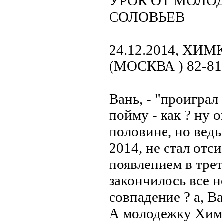
УРОК ОТ МОЛО
СОЛОВЬЕВ
24.12.2014, Х
(МОСКВА ) 82-81
Вань, - "проиграл
пойму - как ? ну 
половине, но вед
2014, не стал отси
появлением в трет
закончилось все н
совпадение ? а, В
А молодежку Химо