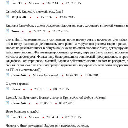
Leon33
Москва
16:02:14
12.02.2015
Свинобой, Кирюх, с днюхой, всех благ!
МЭДЖИК
15:53:32
12.02.2015
Кирилла Свинобоя, с Днем рождения. Здоровья, всего хорошего в личной жизни и на
Зима
22:32:59
11.02.2015
Зима. На ГГ ответить не могу сам знаешь, но по твоему совету посмотрел Левиафа
всё в точку, настоящая действительность рашки антирусского режима-твари в рясах, 
морально разлагающиеся в общем-то изначально очень хорошие люди, деградирующ
действительности... Фильм-шедевр, смотрел дважды, пару раз было тяжело и остана
хотелось досмотреть. Фильм надо было дополнить этнической преступностью, п...ро
жыдофской олигархичекой мафией, картина действительности в целом не раскрыта, а
сын гл. героя сжёг не хрен эту сраную церковь или подорвал со всем этим педерес
на ГГ по возможности)))
Свинобой
Москва без свиней
16:42:39
09.02.2015
С днем варения.
Челси
23:51:36
08.02.2015
Leon33, позДравляю с Новым Летом в Круге Жизни! Добра и Света!
Свинобой
23:05:51
08.02.2015
Всем большое спасибо!
Leon33
Москва
23:54:34
07.02.2015
Ленька, с Днем рождения! Здоровья и всяческих успехов.