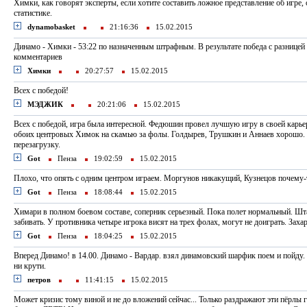
Химки, как говорят эксперты, если хотите составить ложное представление об игре, 
статистике.
dynamobasket
21:16:36
15.02.2015
Динамо - Химки - 53:22 по назначенным штрафным. В результате победа с разницей в
комментариев
Химки
20:27:57
15.02.2015
Всех с победой!
МЭДЖИК
20:21:06
15.02.2015
Всех с победой, игра была интересной. Федюшин провел лучшую игру в своей карье
обоих центровых Химок на скамью за фолы. Голдырев, Трушкин и Аннаев хорошо. К
перезагрузку.
Got
Пенза
19:02:59
15.02.2015
Плохо, что опять с одним центром играем. Моргунов никакущий, Кузнецов почему-т
Got
Пенза
18:08:44
15.02.2015
Химари в полном боевом составе, соперник серьезный. Пока полет нормальный. Шт
забивать. У противника четыре игрока висят на трех фолах, могут не доиграть. Заха
Got
Пенза
18:04:25
15.02.2015
Вперед Динамо! в 14.00. Динамо - Вардар. взял динамовский шарфик поем и пойду. 
ни крути.
петров
11:41:15
15.02.2015
Может кризис тому виной и не до вложений сейчас... Только раздражают эти пёрлы