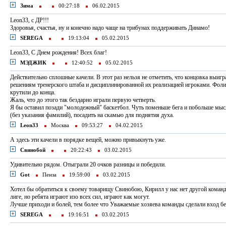
Зима
00:27:18
06.02.2015
Leon33, с ДР!!!
Здоровья, счастья, ну и конечно надо чаще на трибунах поддерживать Динамо!
SEREGA
19:13:04
05.02.2015
Leon33, С Днем рождения! Всех благ!
МЭДЖИК
12:40:52
05.02.2015
Действительно сплошные качели. В этот раз нельзя не отметить, что концовка выиг
решениям тренерского штаба и дисциплинированной их реализацией игроками. Фол
крутили до конца.
Жаль, что до этого так бездарно играли первую четверть.
Я бы оставил позади "молодежный" баскетбол. Чуть поменьше бега и побольше мысли
(без указания фамилий), посадить на скамью для поднятия духа.
Leon33
Москва
09:53:27
04.02.2015
А здесь эти качели в порядке вещей, можно привыкнуть уже.
Свинобой
20:22:43
03.02.2015
Удивительно рядом. Отыграли 20 очков разницы и победили.
Got
Пенза
19:59:00
03.02.2015
Хотел бы обратиться к своему товарищу Свинобою, Кирилл у нас нет другой команд
лиге, но ребята играют изо всех сил, играют как могут.
Лучше приходи и болей, тем более что Уважаемые хозяева команды сделали вход б
SEREGA
19:16:51
03.02.2015