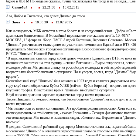
будем в ЛВТБ! Но когда не скажем, лучше уж заткнулся бы тогда и не звиздел... Совк
Свинобой
22:21:38
13.02.2015
Ага, Добра и Света тем, кто довел Динамо до этого.
Зима
18:58:30
13.02.2015
Как и ожидалось, МБК остаётся в этом болоте и на следующий сезон... Добра и Св
армянским бизнесменам. В ближайшей перспективе-это сколько лет? 5, 10, 40???
МОСКВА, 13 февраля. /Корр. ТАСС Андрей Карташов, Вероника Советова/. Москов
"Динамо" рассчитывает стать одним из участников чемпионата Единой лиги ВТБ. О
председатель Московской городской организации Всероссийского физкультурно-сп
ВФСО/ "Динамо" Николай Рогожкин.
"В перспективе мы ставим перед собой целью участие в Единой лиге ВТБ, но пока 
позволяют заявиться на этот турнир, - сказал Рогожкин. - Будем откровенны, основ
молодые ребята. Мы делаем ставку на российскую молодежь и сейчас ребята достой
возрастными баскетболистами в суперлиге. Но я уверен, время, когда "Динамо" буде
придет".
Баскетбольный клуб "Динамо" был основан в 1923 году и является двукратным че
году клуб стал победителем Кубка УЛЕБ (сейчас - Кубок Европы) - второго по прес
клубного трофея. В настоящее время "Динамо" выступает в суперлиге.
Клуб погасил долги по зарплате практически перед всеми игроками
Также Николай Рогожкин.отметил, что баскетбольное "Динамо"погасило долги по за
всеми игроками.
"Мы заключили со всеми соглашения. Эта проблема решена полностью. Хотя есть 
поспекулировать на этой ситуации, - сказал Рогожкин. - Сегодня финансовое положе
эта тема закрыта. Мы немного поменяли кадры, обновили их. Перспективы "Динамо
высокие".
9 февраля Савеловский районный суд города Москвы отклонил иск, поданный быв
московского "Динамо" о невыплате заработанной платы со стороны клуба на общую
сезоне-2009/10. Обращение подали шесть игроков - Алексей Саврасенко, Сергей Бы