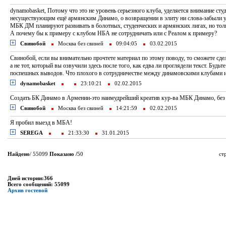
dynamobasket, Потому что это не уровень серьезного клуба, уделяется внимание сту
несуществующим ещё армянским Динамо, о возвращении в элиту ни слова-забыли у
МБК ДМ планируют развивать в болотных, студенческих и армянских лигах, но тол
А почему бы к примеру с клубом НБА не сотрудничать или с Реалом к примеру?
Свинобой
Москва без свиней
09:04:05
03.02.2015
Свинобой, если вы внимательно прочтете материал по этому поводу, то сможете сд
а не тот, который вы озвучили здесь после того, как едва ли проглядели текст. Будьте
поспешных выводов. Что плохого в сотрудничестве между динамовскими клубами 
dynamobasket
23:10:21
02.02.2015
Создать БК Динамо в Армении-это наимудрейший креатив кур-ва МБК Динамо, без 
Свинобой
Москва без свиней
14:21:59
02.02.2015
Я пробил выезд в МБА!
SEREGA
21:33:30
31.01.2015
Найдено
/ 55099
Показано /
50
ст
Дней истории:366
Всего сообщений: 55099
Архив гостевой