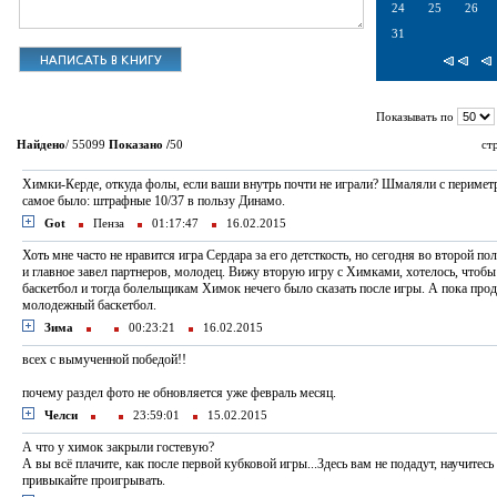
24
25
26
31
Показывать по
Найдено
/ 55099
Показано /
50
ст
Химки-Керде, откуда фолы, если ваши внутрь почти не играли? Шмаляли с периметр
самое было: штрафные 10/37 в пользу Динамо.
Got
Пенза
01:17:47
16.02.2015
Хоть мне часто не нравится игра Сердара за его детсткость, но сегодня во второй п
и главное завел партнеров, молодец. Вижу вторую игру с Химками, хотелось, что
баскетбол и тогда болельщикам Химок нечего было сказать после игры. А пока прод
молодежный баскетбол.
Зима
00:23:21
16.02.2015
всех с вымученной победой!!
почему раздел фото не обновляется уже февраль месяц.
Челси
23:59:01
15.02.2015
А что у химок закрыли гостевую?
А вы всё плачите, как после первой кубковой игры...Здесь вам не подадут, научитесь
привыкайте проигрывать.