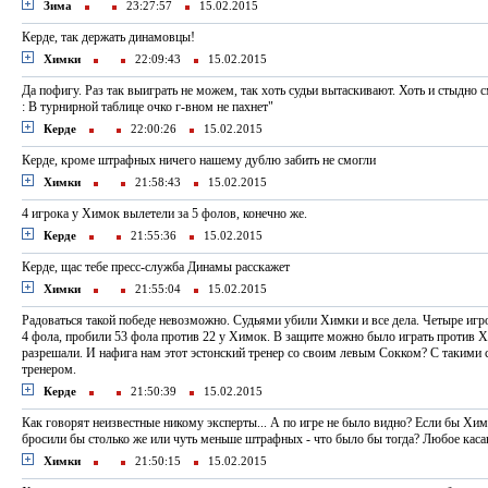
Зима
23:27:57
15.02.2015
Керде, так держать динамовцы!
Химки
22:09:43
15.02.2015
Да пофигу. Раз так выиграть не можем, так хоть судьи вытаскивают. Хоть и стыдно с
: В турнирной таблице очко г-вном не пахнет"
Керде
22:00:26
15.02.2015
Керде, кроме штрафных ничего нашему дублю забить не смогли
Химки
21:58:43
15.02.2015
4 игрока у Химок вылетели за 5 фолов, конечно же.
Керде
21:55:36
15.02.2015
Керде, щас тебе пресс-служба Динамы расскажет
Химки
21:55:04
15.02.2015
Радоваться такой победе невозможно. Судьями убили Химки и все дела. Четыре игр
4 фола, пробили 53 фола против 22 у Химок. В защите можно было играть против 
разрешали. И нафига нам этот эстонский тренер со своим левым Сокком? С такими 
тренером.
Керде
21:50:39
15.02.2015
Как говорят неизвестные никому эксперты... А по игре не было видно? Если бы Хи
бросили бы столько же или чуть меньше штрафных - что было бы тогда? Любое каса
Химки
21:50:15
15.02.2015