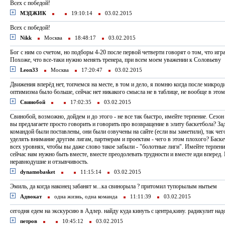
Всех с победой!
МЭДЖИК
19:10:14
03.02.2015
Всех с победой!
Nikk
Москва
18:48:17
03.02.2015
Бог с ним со счетом, но подборы 4-20 после первой четверти говорят о том, что игра
Похоже, что все-таки нужно менять тренера, при всем моем уважении к Соловьеву
Leon33
Москва
17:20:47
03.02.2015
Движения вперёд нет, топчемся на месте, в том и дело, я помню когда после микроди
оптимизма было больше, сейчас нет никакого смысла не в таблице, не вообще в этом
Свинобой
17:02:35
03.02.2015
Свинобой, возможно, дойдем и до этого - не все так быстро, имейте терпение. Сезон
вы предлагаете просто говорить и говорить про возвращение в элиту баскетбола? Зад
командой были поставлены, они были озвучены на сайте (если вы заметили), так чег
уделять внимание другим лигам, партнерам и проектам - чего в этом плохого? Баске
всех уровнях, чтобы вы даже слово такое забыли - "болотные лиги". Имейте терпени
сейчас нам нужно быть вместе, вместе преодолевать трудности и вместе иди вперед.
неравнодушие и отзывчивость.
dynamobasket
11:15:14
03.02.2015
Эмиль, да когда наконец забанят м...ка свинорыла ? притомил тупорылым нытьем
Адвокат
одна жизнь, одна команда
11:11:39
03.02.2015
сегодня едем на экскурсию в Адлер. найду куда кинуть с центра,кину. радикулит надо
петров
10:45:12
03.02.2015