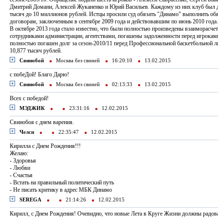
Дмитрий Домани, Алексей Жуканенко и Юрий Васильев. Каждому из них клуб был 
тысяч до 10 миллионов рублей. Истцы просили суд обязать "Динамо" выполнить об
договорам, заключенным в сентябре 2009 года и действовавшим по июнь 2010 года.
В октябре 2013 года стало известно, что были полностью произведены взаиморасчет
сотрудниками администрации, агентствами, погашены задолженности перед игроками
полностью погашен долг за сезон-2010/11 перед Профессиональной баскетбольной 
10,877 тысяч рублей.
Свинобой
Москва без свиней
16:20:10
13.02.2015
с побеДой! Благо Дарю!
Свинобой
Москва без свиней
02:13:33
13.02.2015
Всех с победой!
МЭДЖИК
23:31:16
12.02.2015
Свинобоя с днем варения.
Челси
22:35:47
12.02.2015
Кирилла с Днем Рождения!!!
Желаю:
- Здоровья
- Любви
- Счастья
- Встать на правильный политический путь
- Не писать критику в адрес МБК Динамо
SEREGA
21:14:26
12.02.2015
Кирилл, с Днем Рождения! Очевидно, что новые Лета в Круге Жизни должны радоват