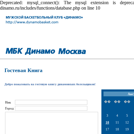
Deprecated: mysql_connect(): The mysql extension is depr
dinamo.ru/includes/functions/database.php on line 10
Гостевая Книга
Добро пожаловать на гостевую книгу динамовских болельщиков!
Авг
��
��
��
Ник
Город
3
4
5
10
11
12
17
18
19