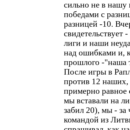
сильно не в нашу 
победами с разни
разницей -10. Вч
свидетельствует 
лиги и наши неуда
над ошибками и, 
прошлого -"наша т
После игры в Рап
против 12 наших, 
примерно равное с
мы вставали на ли
забил 20), мы - з
командой из Литв
спрашивал, как на