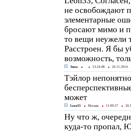
Leon33, Согласен,
не освобождают п
элементарные ошиб
бросают мимо и п
то вещи неужели т
Расстроен. Я бы у
возможность, толь
Зима
13:24:48
26.11.2014
Тэйлор непонятно
бесперспективные 
может
Leon33
Москва
11:09:27
26.
Ну что ж, очередн
куда-то пропал, Ю