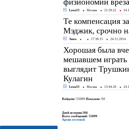
физиономии вреза
Leon33
Москва
21:59:22
24.
Те компенсация з
Мэджик, срочно н
Зима
17:36:15
24.11.2014
Хорошая была вче
мешавшем играть 
выглядит Трушкин
Кулагин
Leon33
Москва
13:44:26
24.
Найдено
/ 55099
Показано /
50
Дней истории:366
Всего сообщений: 55099
Архив гостевой