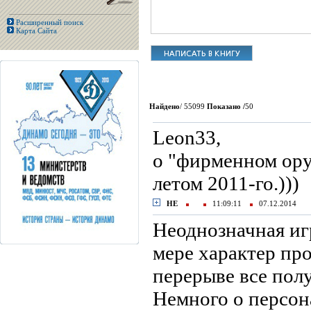
Расширенный поиск
Карта Сайта
Найдено
/ 55099
Показано /
50
Leon33,
о "фирменном ор
летом 2011-го.)))
НЕ
11:09:11
07.12.2014
Неоднозначная иг
мере характер пр
перерыве все полу
Немного о персон