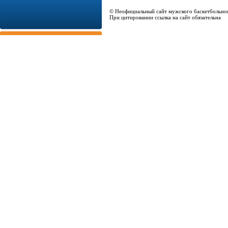
© Неофициальный сайт мужского баскетбольно
При цитировании ссылка на сайт обязательна