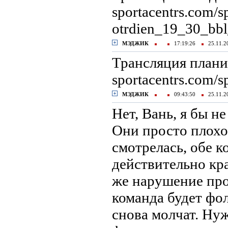
sportacentrs.com/s
otrdien_19_30_bbl
МЭДЖИК
17:19:26
25.11.
Трансляция плани
sportacentrs.com/sp
МЭДЖИК
09:43:50
25.11.
Нет, Вань, я бы не
Они просто плохо 
смотрелась, обе к
действительно кра
же нарушение проп
команда будет фол
снова молчат. Ну