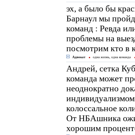
эх, а было бы кра
Барнаул мы пройде
команд : Ревда ил
проблемы на выезд
посмотрим кто в 
Адвокат
одна жизнь, одна команда
Андрей, сетка Куб
команда может пр
неоднократно док
индивидуализмом.
колоссальное коли
От НБАшника ожид
хорошим проценто