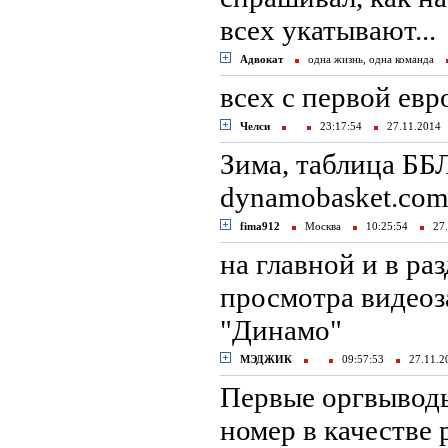
всех укатывают...
Адвокат
одна жизнь, одна команда
всех с первой евр
Челси
23:17:54
27.11.201
Зима, таблица ББЛ
dynamobasket.com
fima912
Москва
10:25:54
27.
на главной и в ра
просмотра видеоза
"Динамо"
МЭДЖИК
09:57:53
27.11.
Первые оргвыводы
номер в качестве