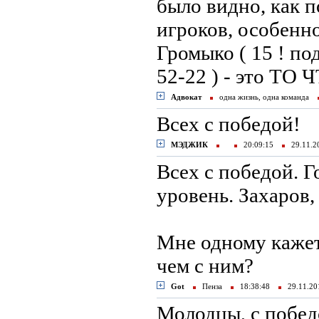
было видно, как 
игроков, особенно
Громыко ( 15 ! по
52-22 ) - это ТО
Адвокат
одна жизнь, одна команда
Всех с победой!
МЭДЖИК
20:09:15
29.11.
Всех с победой. 
уровень. Захаров
Мне одному кажетс
чем с ним?
Got
Пенза
18:38:48
29.11.2
Молодцы, с побед