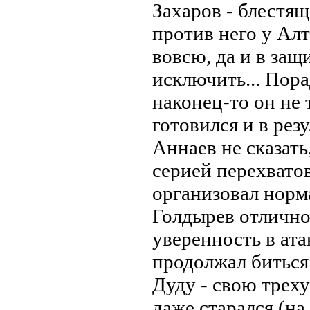
Захаров - блестя
против него у Ал
вовсю, да и в защ
исключить... Пора
наконец-то он не 
готовился и в резу
Аннаев не сказать
серией перехватов
организовал норм
Голдырев отлично 
уверенность в ата
продолжал биться
Дуду - свою треху
даже старался (на