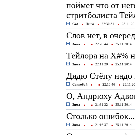
поймет что от нег
стритболиста Тейл
Got
Пенза
22:30:31
25.11.2
Cлов нет, в очере
Зима
22:20:44
25.11.2014
Тейлора на Х#% н
Зима
22:11:29
25.11.2014
Дядю Стёпу надо 
Свинобой
22:10:46
25.11.
О, Андрюху Адвок
Зима
21:31:22
25.11.2014
Cтолько ошибок...
Зима
21:16:37
25.11.2014