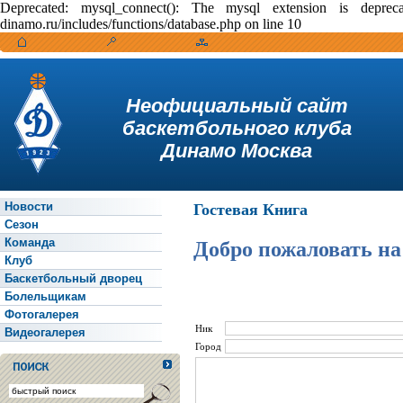
Deprecated: mysql_connect(): The mysql extension is depr
dinamo.ru/includes/functions/database.php on line 10
Неофициальный сайт
баскетбольного клуба
Динамо Москва
Новости
Гостевая Книга
Сезон
Команда
Добро пожаловать на
Клуб
Баскетбольный дворец
Болельщикам
Фотогалерея
Ник
Видеогалерея
Город