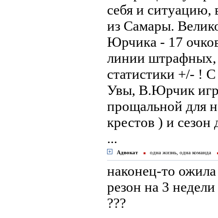
себя и ситуацию, 
из Самары. Велик
Юрчика - 17 очко
линии штрафных, 
статистики +/- ! 
Увы, В.Юрчик игру
прощальной для на
крестов ) и сезон
...
Адвокат
одна жизнь, одна команда
наконец-то ожила
резон на 3 недели
???