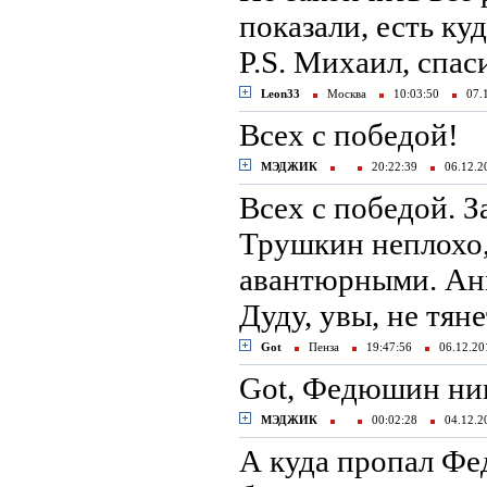
показали, есть ку
P.S. Михаил, спас
Leon33
Москва
10:03:50
07.
Всех с победой!
МЭДЖИК
20:22:39
06.12.
Всех с победой. З
Трушкин неплохо,
авантюрными. Анн
Дуду, увы, не тяне
Got
Пенза
19:47:56
06.12.2
Got, Федюшин ник
МЭДЖИК
00:02:28
04.12.
А куда пропал Ф