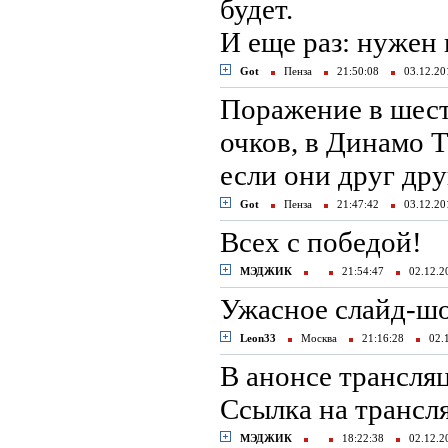
будет.
И еще раз: нужен 
Got
Пенза
21:50:08
03.12.2
Поражение в шест
очков, в Динамо Т
если они друг дру
Got
Пенза
21:47:42
03.12.2
Всех с победой!
МЭДЖИК
21:54:47
02.12.
Ужасное слайд-шоу
Leon33
Москва
21:16:28
02.
В анонсе трансляц
Ссылка на трансляц
МЭДЖИК
18:22:38
02.12.