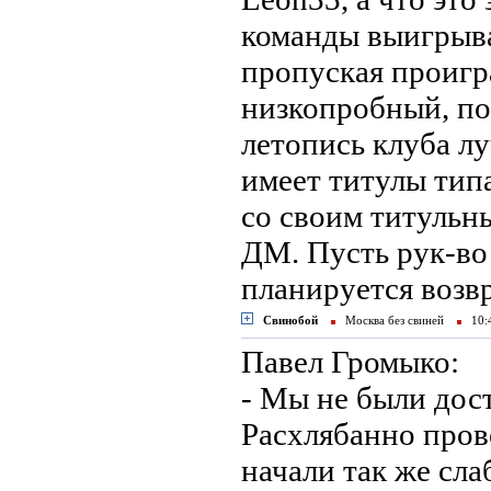
команды выигрыв
пропуская проиг
низкопробный, по
летопись клуба л
имеет титулы тип
со своим титульны
ДМ. Пусть рук-во 
планируется возв
Свинобой
Москва без свиней
10:
Павел Громыко:
- Мы не были дос
Расхлябанно пров
начали так же сла