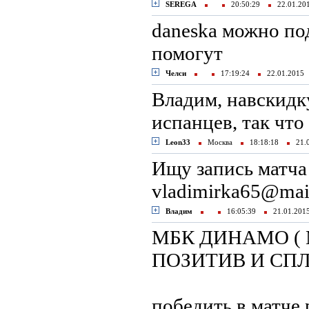
SEREGA
20:50:29
22.01.2
daneska можно по
помогут
Челси
17:19:24
22.01.201
Владим, навскидку
испанцев, так что
Leon33
Москва
18:18:18
21.
Ищу запись матч
vladimirka65@mai
Владим
16:05:39
21.01.20
МБК ДИНАМО ( 
ПОЗИТИВ И СП
победить в матче 