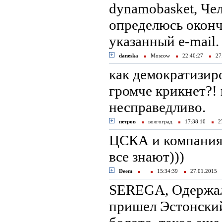
dynamobasket, Чел
определюсь оконч
указанный e-mail.
daneska
Moscow
22:40:27
27.
как демократизиро
громче крикнет?! 
несправедливо.
петров
волгоград
17:38:10
27
ЦСКА и компания 
все знают)))
Deem
15:34:39
27.01.2015
SEREGA, Одержали
пришел Эстонский