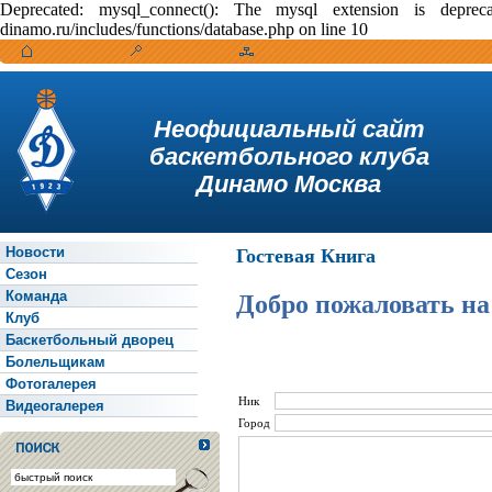
Deprecated: mysql_connect(): The mysql extension is depr
dinamo.ru/includes/functions/database.php on line 10
Неофициальный сайт
баскетбольного клуба
Динамо Москва
Новости
Гостевая Книга
Сезон
Команда
Добро пожаловать на
Клуб
Баскетбольный дворец
Болельщикам
Фотогалерея
Ник
Видеогалерея
Город