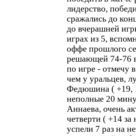
лидерство, победи
сражались до конц
до вчерашней игр
играх из 5, вспом
оффе прошлого сез
решающей 74-76 в
по игре - отмечу 
чем у уральцев, л
Федюшина ( +19, 1
неполные 20 минут
Аннаева, очень ак
четверти ( +14 за
успели 7 раз на н