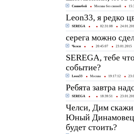
Свинобой
Москва без свиней
15:
Leon33, я редко ц
SEREGA
02:31:08
24.01.2
серега можно сдел
Челси
20:45:07
23.01.201
SEREGA, тебе что
событие?
Leon33
Москва
19:17:12
23.
Ребята завтра над
SEREGA
18:39:51
23.01.2
Челси, Дим скажи 
Юный Динамовец, 
будет стоить?