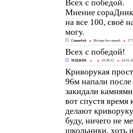
Всех с победой.
Мнение сораДника
на все 100, своё 
могу.
Свинобой
Москва без свиней
17:
Всех с победой!
МЭДЖИК
16:38:32
24.01.
Криворукая прост
96м напали после 
закидали камнями,
вот спустя время
делают криворукую
буду, ничего не м
школьники, хоть 