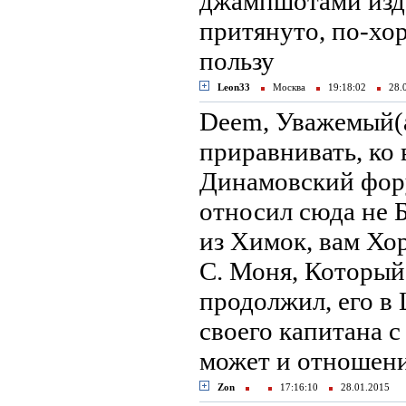
джампшотами изда
притянуто, по-хо
пользу
Leon33
Москва
19:18:02
28.
Deem, Уважемый(а
приравнивать, ко 
Динамовский фор
относил сюда не Б
из Химок, вам Хор
С. Моня, Который 
продолжил, его в 
своего капитана 
может и отношен
Zon
17:16:10
28.01.2015