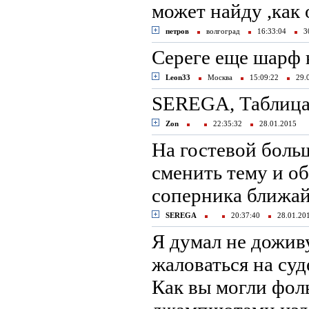
может найду ,как
петров
волгоград
16:33:04
30
Сереге еще шарф 
Leon33
Москва
15:09:22
29.
SEREGA, Таблица
Zon
22:35:32
28.01.2015
На гостевой боль
сменить тему и о
соперника ближа
SEREGA
20:37:40
28.01.2
Я думал не доживу
жаловаться на суд
Как вы могли фолы