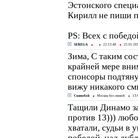
Эстонского специа
Кирилл не пиши п
PS: Всех с победо
SEREGA
22:13:48
25.01.2
Зима, С таким сос
крайней мере вни
спонсоры подтяну
вижу никакого см
Свинобой
Москва без свиней
13:
Тащили Динамо за
против 13))) любо
хватали, судьи в 
победой, над дуб