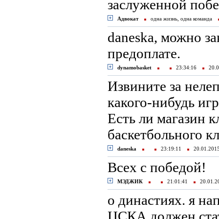
заслуженной по
Адвокат
одна жизнь, одна команда
daneska, можно за
предоплате.
dynamobasket
23:34:16
20.0
Извините за неле
какого-нибудь иг
Есть ли магазин 
баскетбольного к
daneska
23:19:11
20.01.20
Всех с победой!
МЭДЖИК
21:01:41
20.01.
о династиях. я н
ЦСКА должен ста