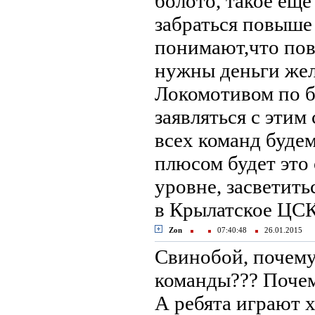
болото, такое еще
забраться повыше 
понимают,что пов
нужны деньги жел
Локомотивом по бю
заявляться с этим 
всех команд буде
плюсом будет это
уровне, засветить
в Крылатское ЦСК
Zon
07:40:48
26.01.2015
Свинобой, почему
команды??? Почем
А ребята играют х