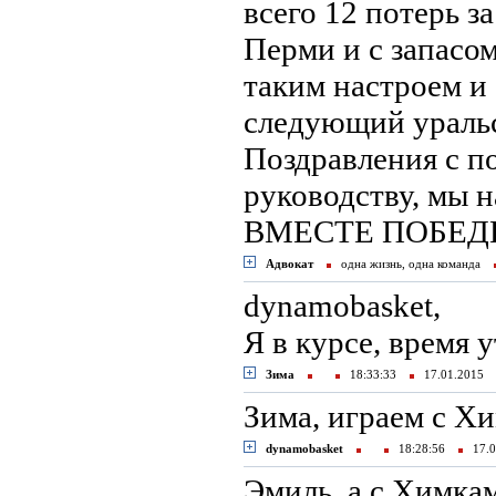
всего 12 потерь з
Перми и с запасом
таким настроем и
следующий уральс
Поздравления с п
руководству, мы н
ВМЕСТЕ ПОБЕД
Адвокат
одна жизнь, одна команда
dynamobasket,
Я в курсе, время 
Зима
18:33:33
17.01.2015
Зима, играем с Хи
dynamobasket
18:28:56
17.0
Эмиль, а с Химкам