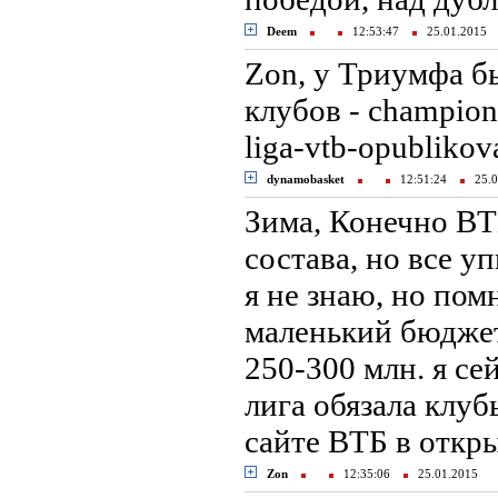
Deem
12:53:47
25.01.2015
Zon, у Триумфа б
клубов - champion
liga-vtb-opublikova
dynamobasket
12:51:24
25.0
Зима, Конечно ВТ
состава, но все у
я не знаю, но пом
маленький бюджет
250-300 млн. я се
лига обязала клуб
сайте ВТБ в откр
Zon
12:35:06
25.01.2015