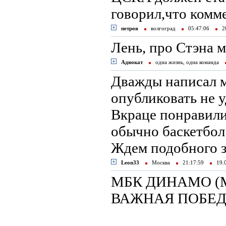
говорил,что комм
петров
волгоград
05:47:06
20
Лень, про Стэна м
Адвокат
одна жизнь, одна команда
Дважды написал м
опубликовать не уд
Вкраце понравили
обычно баскетбол
Ждем подобного з
Leon33
Москва
21:17:59
19.
МБК ДИНАМО (М
ВАЖНАЯ ПОБЕ