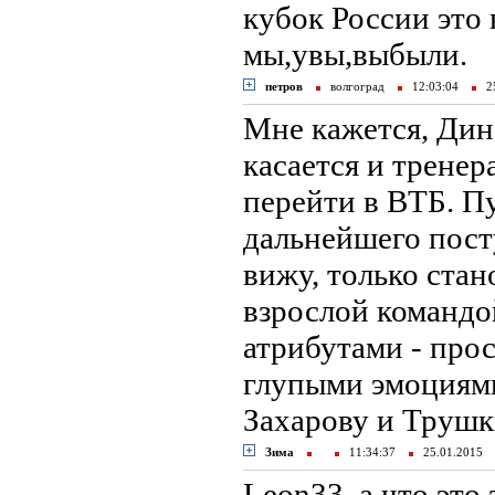
кубок России это 
мы,увы,выбыли.
петров
волгоград
12:03:04
25
Мне кажется, Дина
касается и тренер
перейти в ВТБ. Пу
дальнейшего пост
вижу, только стан
взрослой командой
атрибутами - про
глупыми эмоциями
Захарову и Трушк
Зима
11:34:37
25.01.2015
Leon33, а что это