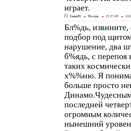
играет.
Leon33
Москва
21:37:49
24.
Бл%дь, извините, 
подбор под щитом 
нарушение, два ш
б%ядь, с перепоя 
таких космически
х%%ню. Я понима
больше просто не
Динамо.Чудесным 
последней четверт
огромным количес
нынешний уровень