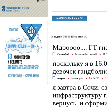
Расширенный поиск
Карта Сайта
Найдено
/ 55099
Показано /
50
Мдооооо.... ГТ гн
Свинобой
Москва без свиней
18:
поскольку я в 16.
девочек гандбо
петров
волгоград
05:04:32
31
я завтра в Сочи. с
инфраструктуру г
вернусь. и сформ