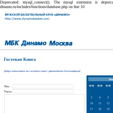
Deprecated: mysql_connect(): The mysql extension is depr
dinamo.ru/includes/functions/database.php on line 10
Гостевая Книга
Добро пожаловать на гостевую книгу динамовских болельщиков!
Авг
��
��
��
Ник
Город
3
4
5
10
11
12
17
18
19