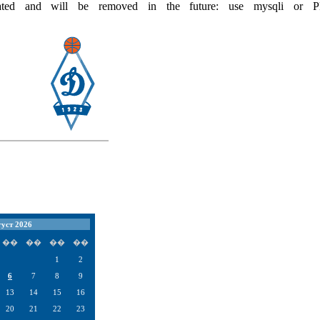
ecated and will be removed in the future: use mysqli or P
уст 2026
��
��
��
��
1
2
6
7
8
9
13
14
15
16
20
21
22
23