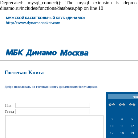
Deprecated: mysql_connect(): The mysql extension is depr
dinamo.ru/includes/functions/database.php on line 10
Гостевая Книга
Добро пожаловать на гостевую книгу динамовских болельщиков!
Авг
��
��
��
Ник
Город
3
4
5
10
11
12
17
18
19