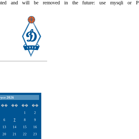
ecated and will be removed in the future: use mysqli or P
уст 2026
��
��
��
��
1
2
6
7
8
9
13
14
15
16
20
21
22
23