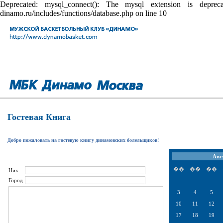
Deprecated: mysql_connect(): The mysql extension is depr
dinamo.ru/includes/functions/database.php on line 10
Гостевая Книга
Добро пожаловать на гостевую книгу динамовских болельщиков!
Авг
��
��
��
Ник
Город
3
4
5
10
11
12
17
18
19