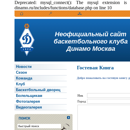
Deprecated: mysql_connect(): The mysql extension i
dinamo.ru/includes/functions/database.php on line 10
Неофициальный сайт
баскетбольного клуба
Динамо Москва
Новости
Гостевая Книга
Сезон
Команда
Добро пожаловать на гостевую книгу 
Клуб
Баскетбольный дворец
Болельщикам
Ник
Фотогалерея
Город
Видеогалерея