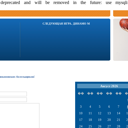
s deprecated and will be removed in the future: use mysql
СЛЕДУЮЩАЯ ИГРА. ДИНАМО М
динамовских болельщиков!
Август 2026
��
��
��
��
��
�
3
4
5
6
7
10
11
12
13
14
1
17
18
19
20
21
2
24
25
26
27
28
2