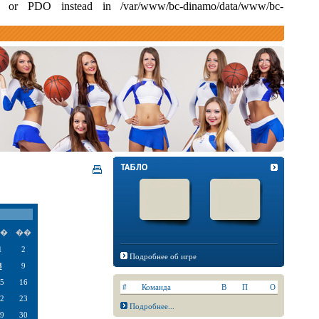
i or PDO instead in /var/www/bc-dinamo/data/www/bc-
�
��
1
2
Подробнее об игре
8
9
5
16
#
Команда
В
П
О
2
23
Подробнее...
9
30