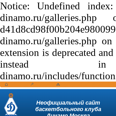
Notice: Undefined index:
dinamo.ru/galleries.
d41d8cd98f00b204e9800998
dinamo.ru/galleries.php o
extension is deprecated and
instead in /var
dinamo.ru/includes/function
Неофициальный сайт
баскетбольного клуба
Динамо Москва