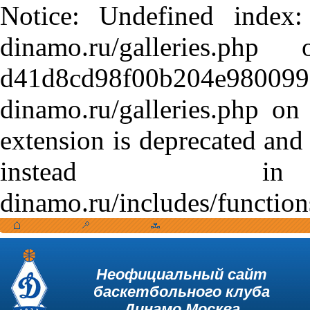
Notice: Undefined index:
dinamo.ru/galleries.
d41d8cd98f00b204e9800998
dinamo.ru/galleries.php o
extension is deprecated and
instead in /var
dinamo.ru/includes/function
Неофициальный сайт
баскетбольного клуба
Динамо Москва